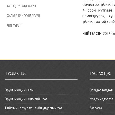
эмчилгээ, үйлчилг
БҮТЭЦ БҮРЭЛДЭХҮҮН
4. орон нутгийн 
ХАРЬЯА БАЙГУУЛЛАГУУД
нэмэгдүүлэх, х
үйлчилгээтэй холб
ЧИГ ҮҮРЭГ
НИЙТЭЛСЭН:
2022-06
ТУСЛАХ ЦЭС
ТУСЛАХ ЦЭС
Эрүүл мэндийн яам
Өргөдөл гомдол
Эрүүл мэндийн хөгжлийн төв
Мэдээ мэдээлэл
Нийгмийн эрүүл мэндийн үндэсний төв
Зөвлөгөө