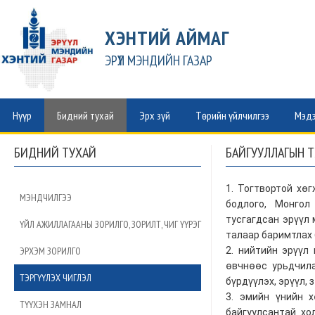
ХЭНТИЙ АЙМАГ
ЭРҮҮЛ МЭНДИЙН ГАЗАР
Нүүр
Бидний тухай
Эрх зүй
Төрийн үйлчилгээ
Мэдэ
БИДНИЙ ТУХАЙ
БАЙГУУЛЛАГЫН ТЭ
1. Тогтвортой хө
МЭНДЧИЛГЭЭ
бодлого, Монгол
тусгагдсан эрүүл 
ҮЙЛ АЖИЛЛАГААНЫ ЗОРИЛГО, ЗОРИЛТ, ЧИГ ҮҮРЭГ
талаар баримтлах 
ЭРХЭМ ЗОРИЛГО
2. нийтийн эрүүл
өвчнөөс урьдчила
ТЭРГҮҮЛЭХ ЧИГЛЭЛ
бүрдүүлэх, эрүүл,
3. эмийн үнийн х
ТҮҮХЭН ЗАМНАЛ
байгуулсантай хо