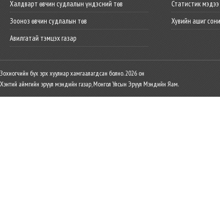
Халдварт өвчин судлалын үндэсний төв
Статистик мэдээ
Зооноз өвчин судлалын төв
Хувийн ашиг сон
Авилгатай тэмцэх газар
Зохиогчийн бүх эрх хуулиар хамгаалагдсан болно. 2026 он
Хэнтий аймгийн эрүүл мэндийн газар, Монгол Улсын Эрүүл Мэндийн Яам.