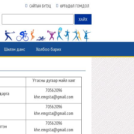
САЙТЫН БҮТЭЦ
ӨРГӨДӨЛ ГОМДОЛ
Шилэн данс
Холбоо барих
Утасны дугаар майл хаяг
70562096
дарга
khe.emgsta@gmail.com
70562096
khe.emgsta@gmail.com
70562096
лтэн
khe.emgsta@gmail.com