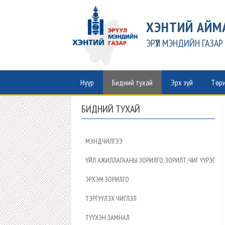
ХЭНТИЙ АЙМ
ЭРҮҮЛ МЭНДИЙН ГАЗАР
Нүүр
Бидний тухай
Эрх зүй
Төри
БИДНИЙ ТУХАЙ
МЭНДЧИЛГЭЭ
ҮЙЛ АЖИЛЛАГААНЫ ЗОРИЛГО, ЗОРИЛТ, ЧИГ ҮҮРЭГ
ЭРХЭМ ЗОРИЛГО
ТЭРГҮҮЛЭХ ЧИГЛЭЛ
ТҮҮХЭН ЗАМНАЛ