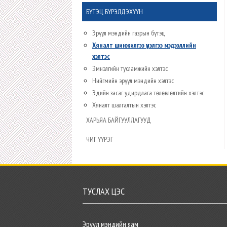
БҮТЭЦ БҮРЭЛДЭХҮҮН
Эрүүл мэндийн газрын бүтэц
Хяналт шинжилгээ үнэлгээ мэдээллийн
хэлтэс
Эмнэлгийн тусламжийн хэлтэс
Нийгмийн эрүүл мэндийн хэлтэс
Эдийн засаг удирдлага төлөвлөлтийн хэлтэс
Хяналт шалгалтын хэлтэс
ХАРЬЯА БАЙГУУЛЛАГУУД
ЧИГ ҮҮРЭГ
ТУСЛАХ ЦЭС
Эрүүл мэндийн яам