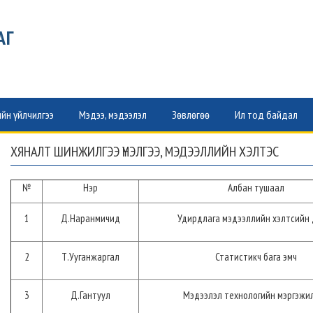
АГ
йн үйлчилгээ
Мэдээ, мэдээлэл
Зөвлөгөө
Ил тод байдал
ХЯНАЛТ ШИНЖИЛГЭЭ ҮНЭЛГЭЭ, МЭДЭЭЛЛИЙН ХЭЛТЭС
№
Нэр
Албан тушаал
1
Д.Наранмичид
Удирдлага мэдээллийн хэлтсийн 
2
Т.Ууганжаргал
Статистикч бага эмч
3
Д.Гантуул
Мэдээлэл технологийн мэргэжи