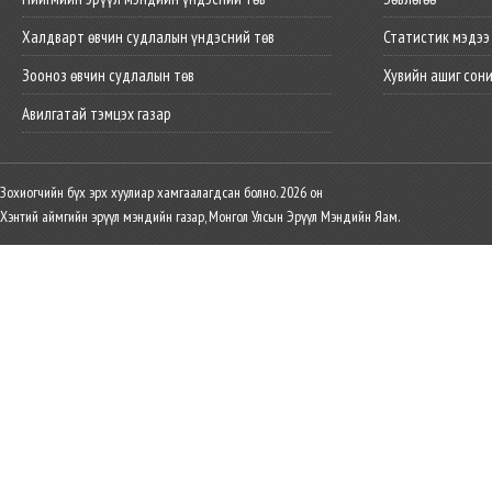
Халдварт өвчин судлалын үндэсний төв
Статистик мэдээ
Зооноз өвчин судлалын төв
Хувийн ашиг сон
Авилгатай тэмцэх газар
Зохиогчийн бүх эрх хуулиар хамгаалагдсан болно. 2026 он
Хэнтий аймгийн эрүүл мэндийн газар, Монгол Улсын Эрүүл Мэндийн Яам.