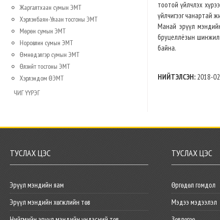
тоотой үйлчлэх хүрэ
Жаргалтхаан сумын ЭМТ
үйлчигээг чанартай ж
Хэрлэнбаян-Улаан тосгоны ЭМТ
Манай эрүүл мэндийн 
Мөрөн сумын ЭМТ
бруцеллёзын шинжилг
Норовлин сумын ЭМТ
байна.
Өмнөдэлгэр сумын ЭМТ
Өлзийт тосгоны ЭМТ
НИЙТЭЛСЭН:
2018-02
Хэрлэндом ӨЭМТ
ЧИГ ҮҮРЭГ
ТУСЛАХ ЦЭС
ТУСЛАХ ЦЭС
Эрүүл мэндийн яам
Өргөдөл гомдол
Эрүүл мэндийн хөгжлийн төв
Мэдээ мэдээлэл
Нийгмийн эрүүл мэндийн үндэсний төв
Зөвлөгөө