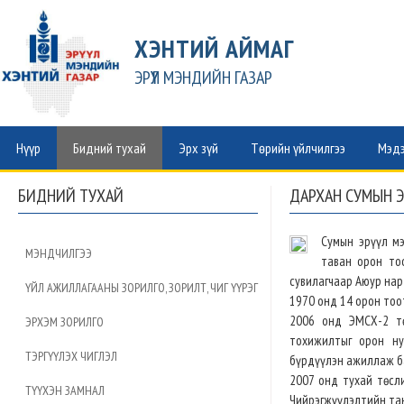
ХЭНТИЙ АЙМАГ
ЭРҮҮЛ МЭНДИЙН ГАЗАР
Нүүр
Бидний тухай
Эрх зүй
Төрийн үйлчилгээ
Мэдэ
БИДНИЙ ТУХАЙ
ДАРХАН СУМЫН 
Сумын эрүүл мэ
МЭНДЧИЛГЭЭ
таван орон то
сувилагчаар Аюур на
ҮЙЛ АЖИЛЛАГААНЫ ЗОРИЛГО, ЗОРИЛТ, ЧИГ ҮҮРЭГ
1970 онд 14 орон тоо
2006 онд ЭМСХ-2 тө
ЭРХЭМ ЗОРИЛГО
тохижилтыг орон ну
ТЭРГҮҮЛЭХ ЧИГЛЭЛ
бүрдүүлэн ажиллаж б
2007 онд тухай төсл
ТҮҮХЭН ЗАМНАЛ
Чийрэгжүүлэлтийн та