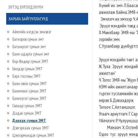
Хүний их эмч Л.Бааса
БҮТЭЦ БҮРЭЛДЭХҮҮН
ажиллаж байна.ЭМЯ-ны
ХАРЬЯА БАЙГУУЛЛАГУУД
Эмчлэгч их эмчээр Ч.
Эрүүл мэндийн төвд а
Аймгийн нэгдсэн эмнэлэг
Х.Мөнхбаяр ЭМЯ-ны “Ж
Батноров сумын эмт
зэргийн эмч.
С.Ууганбаяр дүнбүртгэ
Батширээт сумын эмт
Баян-адарга сумын эмт
Эрүүл мэндийн төвт а
Бор-Өндөр сумын ЭМТ
Ж.Туяа Эрүүл мэндий
Биндэр сумын ЭМТ
ажилтан”
Бэрх тосгоны ЭМТ
Ч.Тогос ЭМЯ-ны “Жуух б
Баян-овоо сумын ЭМТ
НЭМ-ийн ажилтанаар 
Баянмөнх сумын ЭМТ
түргэн тусламжийн ж
Баянхутаг сумын ЭМТ
нярав Б.Даваадорж
Галшар сумын ЭМТ
Тогооч: С.Алтанцэцэг.
Дадал сумын ЭМТ
Угаагч ариутгагч: Г.Са
Дархан сумын ЭМТ
Үйлчлэгч: Р.Чулуунцэцэ
Манаач: Х.Осгонб
Дэлгэрхаан сумын ЭМТ
Одоо тус эрүүл мэнд
Цэнхэрмандал сумын ЭМТ