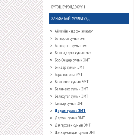
БҮТЭЦ БҮРЭЛДЭХҮҮН
ХАРЬЯА БАЙГУУЛЛАГУУД
Аймгийн нэгдсэн эмнэлэг
Батноров сумын эмт
Батширээт сумын эмт
Баян-адарга сумын эмт
Бор-Өндөр сумын ЭМТ
Биндэр сумын ЭМТ
Бэрх тосгоны ЭМТ
Баян-овоо сумын ЭМТ
Баянмөнх сумын ЭМТ
Баянхутаг сумын ЭМТ
Галшар сумын ЭМТ
Дадал сумын ЭМТ
Дархан сумын ЭМТ
Дэлгэрхаан сумын ЭМТ
Цэнхэрмандал сумын ЭМТ