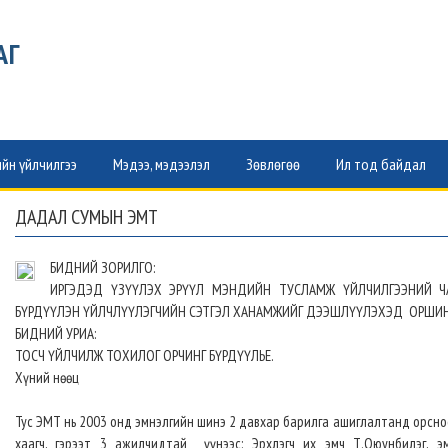
АГ
йн үйлчилгээ
Мэдээ, мэдээлэл
Зөвлөгөө
Ил тод байдал
ДАДАЛ СУМЫН ЭМТ
БИДНИЙ ЗОРИЛГО:
ИРГЭДЭД ҮЗҮҮЛЭХ ЭРҮҮЛ МЭНДИЙН ТУСЛАМЖ ҮЙЛЧИЛГЭЭНИЙ ЧА
БҮРДҮҮЛЭН ҮЙЛЧЛҮҮЛЭГЧИЙН СЭТГЭЛ ХАНАМЖИЙГ ДЭЭШЛҮҮЛЭХЭД ОРШИ
БИДНИЙ УРИА:
ТОСЧ ҮЙЛЧИЛЖ ТОХИЛОГ ОРЧИНГ БҮРДҮҮЛЬЕ.
Хүний нөөц
Тус ЭМТ нь 2003 онд эмнэлгийн шинэ 2 давхар барилга ашиглалтанд орсноо
хаагч, гэрээт 3 ажилчидтай үүнээс: Эрхлэгч их эмч Т.Оюунбилэг, эм