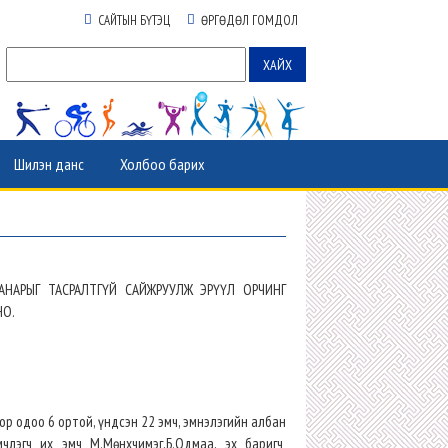
САЙТЫН БҮТЭЦ
ӨРГӨДӨЛ ГОМДОЛ
Шилэн данс
Холбоо барих
НАРЫГ ТАСРАЛТГҮЙ САЙЖРУУЛЖ ЭРҮҮЛ ОРЧИНГ
НО.
р одоо 6 ортой, үндсэн 22 эмч, эмнэлэгийн албан
члэгч их эмч М.Мөнхчимэг,Б.Одмаа, эх баригч