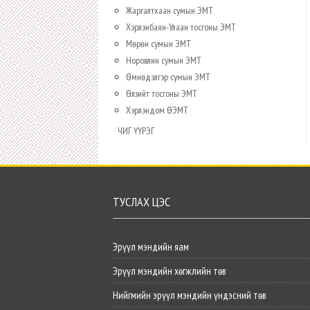
Жаргалтхаан сумын ЭМТ
Хэрлэнбаян-Улаан тосгоны ЭМТ
Мөрөн сумын ЭМТ
Норовлин сумын ЭМТ
Өмнөдэлгэр сумын ЭМТ
Өлзийт тосгоны ЭМТ
Хэрлэндом ӨЭМТ
ЧИГ ҮҮРЭГ
ТУСЛАХ ЦЭС
Эрүүл мэндийн яам
Эрүүл мэндийн хөгжлийн төв
Нийгмийн эрүүл мэндийн үндэсний төв