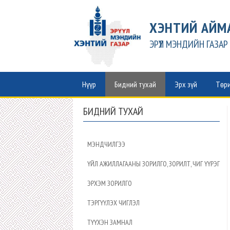
ХЭНТИЙ АЙМ
ЭРҮҮЛ МЭНДИЙН ГАЗАР
Нүүр
Бидний тухай
Эрх зүй
Төри
БИДНИЙ ТУХАЙ
МЭНДЧИЛГЭЭ
ҮЙЛ АЖИЛЛАГААНЫ ЗОРИЛГО, ЗОРИЛТ, ЧИГ ҮҮРЭГ
ЭРХЭМ ЗОРИЛГО
ТЭРГҮҮЛЭХ ЧИГЛЭЛ
ТҮҮХЭН ЗАМНАЛ