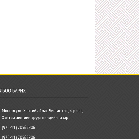
ЛБОО БАРИХ
Монгол улс, Хэнтий аймаг, Чингис хот, 4-р баг,
Хэнтий аймгийн эрүүл мэндийн газар
(976-11) 70562906
(976-11) 70562906