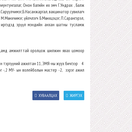
риунтунгалаг, Онон багийн их эмч Г.Ундрах , Балж
Р.Саруулчимэг,Б.Насанжаргал, вакцинатор сувилагч
М.Мөнхчимэг, үйлчлэгч Б.Мөнхцэцэг, П.Сарангэрэл,
н иргэдэд эрүүл мэндийн анхан шатны тусламж
адамд амжилттай оролцож шилжин явах цомоор
хын тэргүүний ажилтан 11, ЭМЯ-ны жуух бичгээр 4
г -,2 МУ- ын волейболын мастер -2, зэрэг ажил
ХУВААЛЦАХ
ЖИРГЭХ