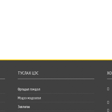
ТУСЛАХ ЦЭС
ХО
Өргөдөл гомдол
Мэдээ мэдээлэл
Зөвлөгөө