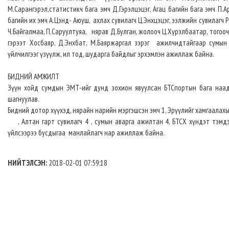
М.Сарангэрэл,статистикч бага эмч Д.Гэрэлцэцэг, Агац багийн бага эмч П.А
багийн их эмч А.Цэнд- Аюуш, ахлах сувилагч Ц.Энхцэцэг, ээлжийн сувилагч 
Ч.Байгалмаа, П.Саруултуяа, нярав Д.Булган, жолооч Ц.Хүрэлбаатар, тогооч 
гэрээт Хосбаяр, Д.Энхбат, М.Баяржаргал зэрэг ажилчидтайгаар сумы
үйлчилгээг үзүүлж, ил тод, шударга байдлыг эрхэмлэн ажиллаж байна.
БИДНИЙ АМЖИЛТ
Зүүн хойд сумдын ЭМТ-ийг дунд зохион явуулсан БТСпортын бага на
шагнуулав.
Бидний дотор хүүхэд, нярайн нарийн мэргэшсэн эмч 1, Эрүүлийг хамгаала
, Алтан гарт сувилагч 4 , сумын аварга ажилтан 4, БТСХ хүндэт тэмдэ
үйлсээрээ бусдыгаа манлайлагч нар ажиллаж байна.
НИЙТЭЛСЭН:
2018-02-01 07:59:18