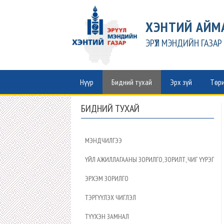
ХЭНТИЙ АЙМ
ЭРҮҮЛ МЭНДИЙН ГАЗАР
Нүүр
Бидний тухай
Эрх зүй
Төри
БИДНИЙ ТУХАЙ
МЭНДЧИЛГЭЭ
ҮЙЛ АЖИЛЛАГААНЫ ЗОРИЛГО, ЗОРИЛТ, ЧИГ ҮҮРЭГ
ЭРХЭМ ЗОРИЛГО
ТЭРГҮҮЛЭХ ЧИГЛЭЛ
ТҮҮХЭН ЗАМНАЛ