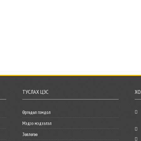
ТУСЛАХ ЦЭС
ХО
Өргөдөл гомдол
Мэдээ мэдээлэл
Зөвлөгөө