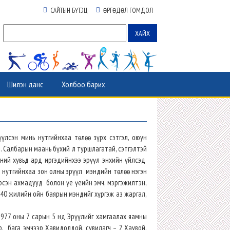
САЙТЫН БҮТЭЦ
ӨРГӨДӨЛ ГОМДОЛ
Шилэн данс
Холбоо барих
үлсэн минь нутгийнхаа төлөө зүрх сэтгэл, оюун
м. Салбарын маань бүхий л туршлагатай, сэтгэлтэй
иний хувьд ард иргэдийнхээ эрүүл энхийн үйлсэд
эй нутгийнхаа зон олны эрүүл мэндийн төлөө нэгэн
ирсэн ахмадууд болон үе үеийн эмч, мэргэжилтэн,
40 жилийн ойн баярын мэндийг хүргэж аз жаргал,
1977 оны 7 сарын 5 нд Эрүүлийг хамгаалах яамны
, бага эмчээр Хавидолдой, сувилагч – 2 Хаувой,