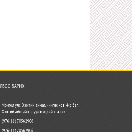
ЛБОО БАРИХ
Монгол улс, Хэнтий аймаг, Чингис хот, 4-р баг,
Хэнтий аймгийн эрүүл мэндийн газар
(976-11) 70562906
(976-11) 70562906