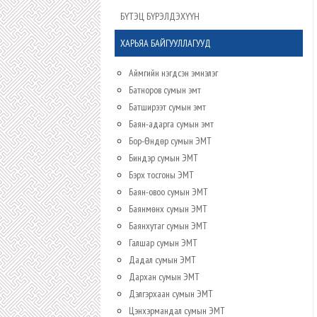
БҮТЭЦ БҮРЭЛДЭХҮҮН
ХАРЬЯА БАЙГУУЛЛАГУУД
Аймгийн нэгдсэн эмнэлэг
Батноров сумын эмт
Батширээт сумын эмт
Баян-адарга сумын эмт
Бор-Өндөр сумын ЭМТ
Биндэр сумын ЭМТ
Бэрх тосгоны ЭМТ
Баян-овоо сумын ЭМТ
Баянмөнх сумын ЭМТ
Баянхутаг сумын ЭМТ
Галшар сумын ЭМТ
Дадал сумын ЭМТ
Дархан сумын ЭМТ
Дэлгэрхаан сумын ЭМТ
Цэнхэрмандал сумын ЭМТ