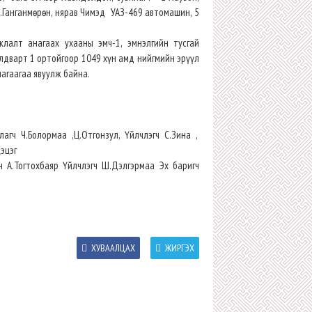
ч Б.Ганганмөрөн, нярав Чимэд УАЗ-469 автомашин, 5
алт анагаах ухааны эмч-1, эмнэлгийн тусгай
алдварт 1 ортойгоор 1049 хүн амд нийгмийн эрүүл
агаагаа явуулж байна.
ч Ч.Болормаа ,Ц.Отгонзул, Үйлчлэгч С.Зина ,
цэцэг
 А.Тогтохбаяр Үйлчлэгч Ш.Дэлгэрмаа Эх баригч
ХУВААЛЦАХ
ЖИРГЭХ