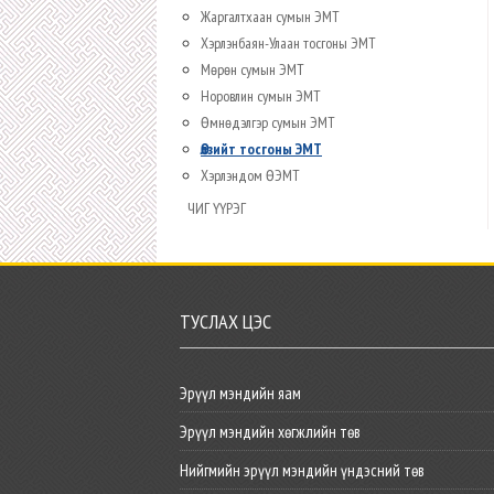
Жаргалтхаан сумын ЭМТ
Хэрлэнбаян-Улаан тосгоны ЭМТ
Мөрөн сумын ЭМТ
Норовлин сумын ЭМТ
Өмнөдэлгэр сумын ЭМТ
Өлзийт тосгоны ЭМТ
Хэрлэндом ӨЭМТ
ЧИГ ҮҮРЭГ
ТУСЛАХ ЦЭС
Эрүүл мэндийн яам
Эрүүл мэндийн хөгжлийн төв
Нийгмийн эрүүл мэндийн үндэсний төв