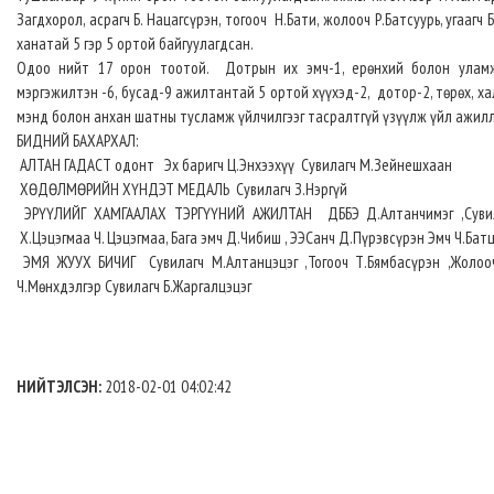
Загдхорол, асрагч Б. Нацагсүрэн, тогооч Н.Бати, жолооч Р.Батсуурь, угааг
ханатай 5 гэр 5 ортой байгуулагдсан.
Одоо нийт 17 орон тоотой. Дотрын их эмч-1, ерөнхий болон уламжл
мэргэжилтэн -6, бусад-9 ажилтантай 5 ортой хүүхэд-2, дотор-2, төрөх, х
мэнд болон анхан шатны тусламж үйлчилгээг тасралтгүй үзүүлж үйл ажилл
БИДНИЙ БАХАРХАЛ:
АЛТАН ГАДАСТ одонт Эх баригч Ц.Энхээхүү Сувилагч М.Зейнешхаан
ХӨДӨЛМӨРИЙН ХҮНДЭТ МЕДАЛЬ Сувилагч З.Нэргүй
ЭРҮҮЛИЙГ ХАМГААЛАХ ТЭРГҮҮНИЙ АЖИЛТАН ДББЭ Д.Алтанчимэг ,Сувилаг
Х.Цэцэгмаа Ч. Цэцэгмаа, Бага эмч Д.Чибиш , ЭЭСанч Д.Пүрэвсүрэн Эмч Ч.Бат
ЭМЯ ЖУУХ БИЧИГ Сувилагч М.Алтанцэцэг ,Тогооч Т.Бямбасүрэн ,Жолооч
Ч.Мөнхдэлгэр Сувилагч Б.Жаргалцэцэг
НИЙТЭЛСЭН:
2018-02-01 04:02:42