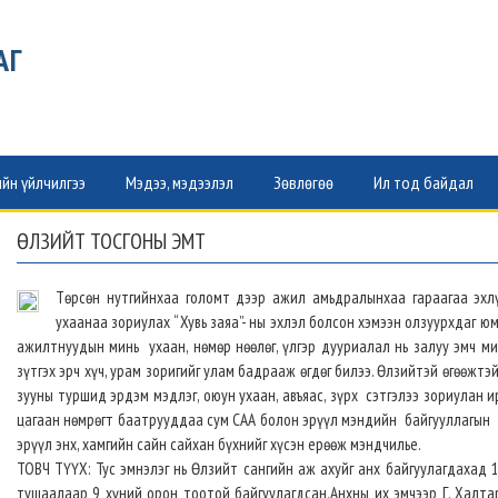
АГ
йн үйлчилгээ
Мэдээ, мэдээлэл
Зөвлөгөө
Ил тод байдал
ӨЛЗИЙТ ТОСГОНЫ ЭМТ
Төрсөн нутгийнхаа голомт дээр ажил амьдралынхаа гараагаа эхлү
ухаанаа зориулах “ Хувь заяа”- ны эхлэл болсон хэмээн олзуурхдаг ю
ажилтнуудын минь ухаан, нөмөр нөөлөг, үлгэр дууриалал нь залуу эмч м
зүтгэх эрч хүч, урам зоригийг улам бадрааж өгдөг билээ. Өлзийтэй өгөөжт
зууны туршид эрдэм мэдлэг, оюун ухаан, авъяас, зүрх сэтгэлээ зориулан 
цагаан нөмрөгт баатрууддаа сум САА болон эрүүл мэндийн байгууллагын 
эрүүл энх, хамгийн сайн сайхан бүхнийг хүсэн ерөөж мэндчилье.
ТОВЧ ТҮҮХ: Тус эмнэлэг нь Өлзийт сангийн аж ахуйг анх байгуулагдахад 
тушаалаар 9 хүний орон тоотой байгуулагдсан.Анхны их эмчээр Г. Халтар