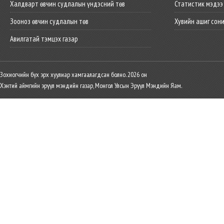
Халдварт өвчин судлалын үндэсний төв
Статистик мэдээ
Зооноз өвчин судлалын төв
Хувийн ашиг сон
Авилгатай тэмцэх газар
Зохиогчийн бүх эрх хуулиар хамгаалагдсан болно. 2026 он
Хэнтий аймгийн эрүүл мэндийн газар, Монгол Улсын Эрүүл Мэндийн Яам.