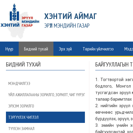
ХЭНТИЙ АЙМАГ
ЭРҮҮЛ МЭНДИЙН ГАЗАР
Нүүр
Бидний тухай
Эрх зүй
Төрийн үйлчилгээ
Мэдэ
БИДНИЙ ТУХАЙ
БАЙГУУЛЛАГЫН ТЭ
1. Тогтвортой хө
МЭНДЧИЛГЭЭ
бодлого, Монгол
тусгагдсан эрүүл 
ҮЙЛ АЖИЛЛАГААНЫ ЗОРИЛГО, ЗОРИЛТ, ЧИГ ҮҮРЭГ
талаар баримтлах 
ЭРХЭМ ЗОРИЛГО
2. нийтийн эрүүл
өвчнөөс урьдчила
ТЭРГҮҮЛЭХ ЧИГЛЭЛ
бүрдүүлэх, эрүүл,
3. эмийн үнийн х
ТҮҮХЭН ЗАМНАЛ
байгуулсантай хо