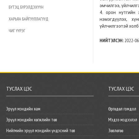
эмчилгээ, үйлчилг
БҮТЭЦ БҮРЭЛДЭХҮҮН
4. орон нутгийн 
ХАРЬЯА БАЙГУУЛЛАГУУД
нэмэгдүүлэх, х
үйлчилгээтэй холб
ЧИГ ҮҮРЭГ
НИЙТЭЛСЭН:
2022-06
ТУСЛАХ ЦЭС
ТУСЛАХ ЦЭС
Эрүүл мэндийн яам
Өргөдөл гомдол
Эрүүл мэндийн хөгжлийн төв
Мэдээ мэдээлэл
Нийгмийн эрүүл мэндийн үндэсний төв
Зөвлөгөө