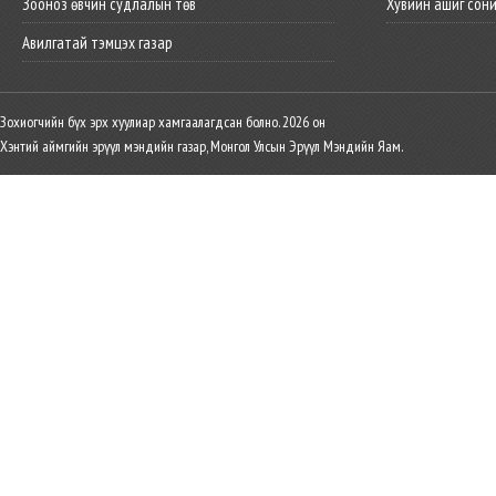
Зооноз өвчин судлалын төв
Хувийн ашиг сон
Авилгатай тэмцэх газар
Зохиогчийн бүх эрх хуулиар хамгаалагдсан болно. 2026 он
Хэнтий аймгийн эрүүл мэндийн газар, Монгол Улсын Эрүүл Мэндийн Яам.