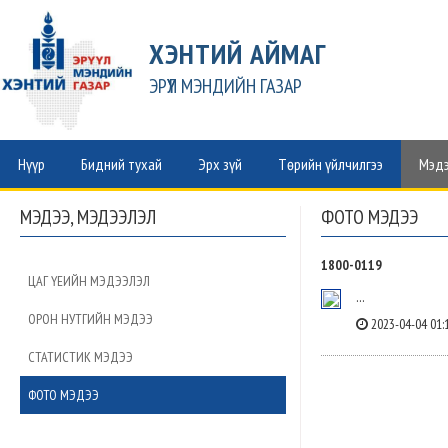
ХЭНТИЙ АЙМАГ
ЭРҮҮЛ МЭНДИЙН ГАЗАР
Нүүр
Бидний тухай
Эрх зүй
Төрийн үйлчилгээ
Мэдэ
МЭДЭЭ, МЭДЭЭЛЭЛ
ФОТО МЭДЭЭ
1800-0119
ЦАГ ҮЕИЙН МЭДЭЭЛЭЛ
...
ОРОН НУТГИЙН МЭДЭЭ
2023-04-04 01:
СТАТИСТИК МЭДЭЭ
ФОТО МЭДЭЭ