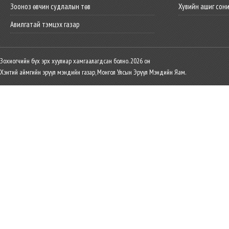
Зооноз өвчин судлалын төв
Хувийн ашиг сон
Авилгатай тэмцэх газар
Зохиогчийн бүх эрх хуулиар хамгаалагдсан болно. 2026 он
Хэнтий аймгийн эрүүл мэндийн газар, Монгол Улсын Эрүүл Мэндийн Яам.