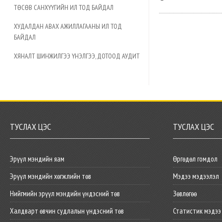
ТӨСӨВ САНХҮҮГИЙН ИЛ ТОД БАЙДАЛ
ХУДАЛДАН АВАХ АЖИЛЛАГААНЫ ИЛ ТОД
БАЙДАЛ
ХЯНАЛТ ШИНЖИЛГЭЭ ҮНЭЛГЭЭ, ДОТООД АУДИТ
ТУСЛАХ ЦЭС
ТУСЛАХ ЦЭС
Эрүүл мэндийн яам
Өргөдөл гомдол
Эрүүл мэндийн хөгжлийн төв
Мэдээ мэдээлэл
Нийгмийн эрүүл мэндийн үндэсний төв
Зөвлөгөө
Халдварт өвчин судлалын үндэсний төв
Статистик мэдээ