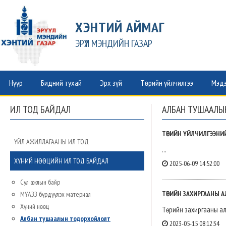
ХЭНТИЙ АЙМАГ
ЭРҮҮЛ МЭНДИЙН ГАЗАР
Нүүр
Бидний тухай
Эрх зүй
Төрийн үйлчилгээ
Мэдэ
ИЛ ТОД БАЙДАЛ
АЛБАН ТУШААЛЫ
ТӨРИЙН ҮЙЛЧИЛГЭЭН
ҮЙЛ АЖИЛЛАГААНЫ ИЛ ТОД
...
ХҮНИЙ НӨӨЦИЙН ИЛ ТОД БАЙДАЛ
2025-06-09 14:52:00
Сул ажлын байр
ТӨРИЙН ЗАХИРГААНЫ
МҮАЗЗ бүрдүүлэх материал
Хүний нөөц
Төрийн захиргааны а
Албан тушаалын тодорхойлолт
2023-05-15 08:12:34