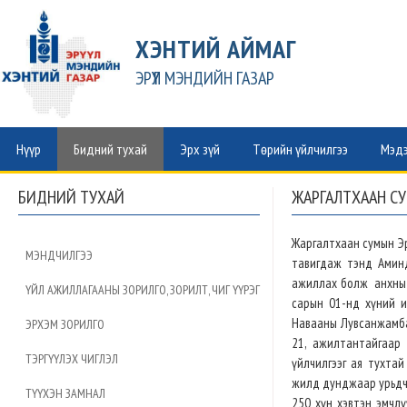
ХЭНТИЙ АЙМАГ
ЭРҮҮЛ МЭНДИЙН ГАЗАР
Нүүр
Бидний тухай
Эрх зүй
Төрийн үйлчилгээ
Мэдэ
БИДНИЙ ТУХАЙ
ЖАРГАЛТХААН С
Жаргалтхаан сумын Эр
МЭНДЧИЛГЭЭ
тавигдаж тэнд Амин
ажиллах болж анхны 
ҮЙЛ АЖИЛЛАГААНЫ ЗОРИЛГО, ЗОРИЛТ, ЧИГ ҮҮРЭГ
сарын 01-нд хүний и
Навааны Лувсанжамба
ЭРХЭМ ЗОРИЛГО
21, ажилтантайгаар
ТЭРГҮҮЛЭХ ЧИГЛЭЛ
үйлчилгээг ая тухтай
жилд дунджаар урьдчи
ТҮҮХЭН ЗАМНАЛ
250 хүн хэвтэн эмчл