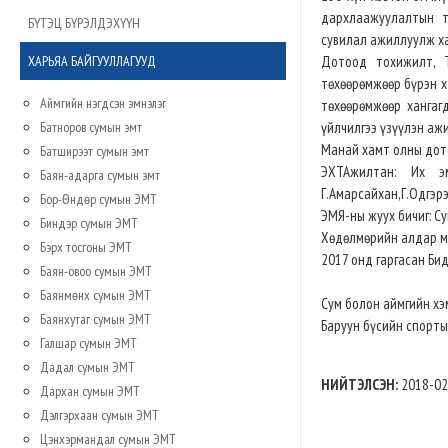
дархлаажуулалтын та
БҮТЭЦ БҮРЭЛДЭХҮҮН
сувилал ажиллуулж х
ХАРЬЯА БАЙГУУЛЛАГУУД
Дотоод тохижилт, 
төхөөрөмжөөр бүрэн х
Аймгийн нэгдсэн эмнэлэг
төхөөрөмжөөр хангаг
Батноров сумын эмт
үйлчилгээ үзүүлэн аж
Манай хамт олны дото
Батширээт сумын эмт
ЭХТАжилтан: Их эм
Баян-адарга сумын эмт
Г.Амарсайхан,Г.Одгэрэ
Бор-Өндөр сумын ЭМТ
ЭМЯ-ны жуух бичиг: С
Биндэр сумын ЭМТ
Хөдөлмөрийн алдар ме
Бэрх тосгоны ЭМТ
2017 онд гаргасан Б
Баян-овоо сумын ЭМТ
Баянмөнх сумын ЭМТ
Сум болон аймгийн х
Баянхутаг сумын ЭМТ
Баруун бүсийн спорты
Галшар сумын ЭМТ
Дадал сумын ЭМТ
НИЙТЭЛСЭН:
2018-02
Дархан сумын ЭМТ
Дэлгэрхаан сумын ЭМТ
Цэнхэрмандал сумын ЭМТ