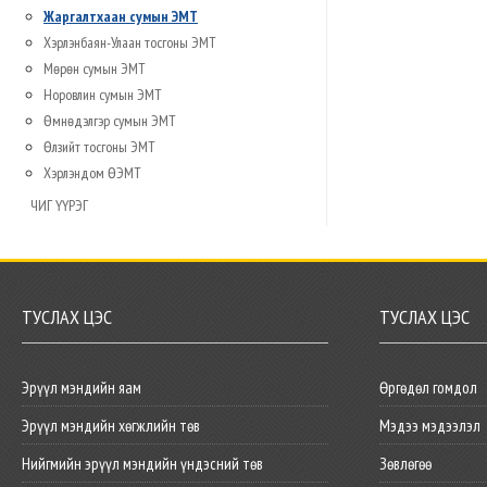
Жаргалтхаан сумын ЭМТ
Хэрлэнбаян-Улаан тосгоны ЭМТ
Мөрөн сумын ЭМТ
Норовлин сумын ЭМТ
Өмнөдэлгэр сумын ЭМТ
Өлзийт тосгоны ЭМТ
Хэрлэндом ӨЭМТ
ЧИГ ҮҮРЭГ
ТУСЛАХ ЦЭС
ТУСЛАХ ЦЭС
Эрүүл мэндийн яам
Өргөдөл гомдол
Эрүүл мэндийн хөгжлийн төв
Мэдээ мэдээлэл
Нийгмийн эрүүл мэндийн үндэсний төв
Зөвлөгөө