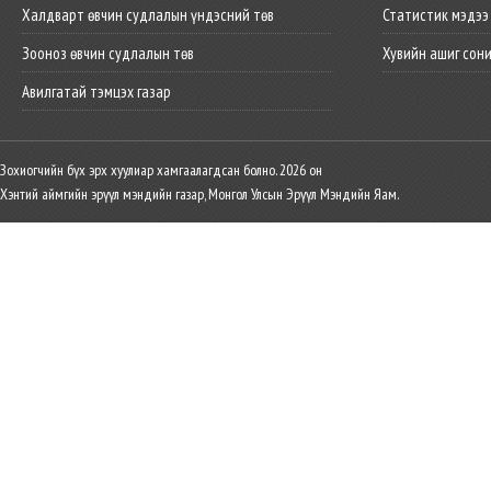
Халдварт өвчин судлалын үндэсний төв
Статистик мэдээ
Зооноз өвчин судлалын төв
Хувийн ашиг сон
Авилгатай тэмцэх газар
Зохиогчийн бүх эрх хуулиар хамгаалагдсан болно. 2026 он
Хэнтий аймгийн эрүүл мэндийн газар, Монгол Улсын Эрүүл Мэндийн Яам.