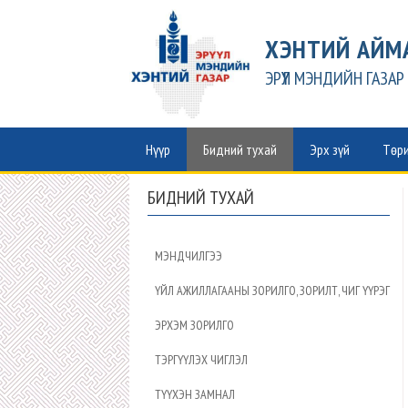
ХЭНТИЙ АЙМ
ЭРҮҮЛ МЭНДИЙН ГАЗАР
Нүүр
Бидний тухай
Эрх зүй
Төри
БИДНИЙ ТУХАЙ
МЭНДЧИЛГЭЭ
ҮЙЛ АЖИЛЛАГААНЫ ЗОРИЛГО, ЗОРИЛТ, ЧИГ ҮҮРЭГ
ЭРХЭМ ЗОРИЛГО
ТЭРГҮҮЛЭХ ЧИГЛЭЛ
ТҮҮХЭН ЗАМНАЛ