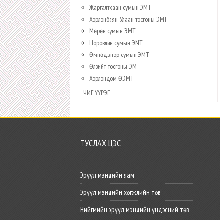
Жаргалтхаан сумын ЭМТ
Хэрлэнбаян-Улаан тосгоны ЭМТ
Мөрөн сумын ЭМТ
Норовлин сумын ЭМТ
Өмнөдэлгэр сумын ЭМТ
Өлзийт тосгоны ЭМТ
Хэрлэндом ӨЭМТ
ЧИГ ҮҮРЭГ
ТУСЛАХ ЦЭС
Эрүүл мэндийн яам
Эрүүл мэндийн хөгжлийн төв
Нийгмийн эрүүл мэндийн үндэсний төв