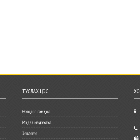
ТУСЛАХ ЦЭС
ХО
Өргөдөл гомдол
Мэдээ мэдээлэл
Зөвлөгөө