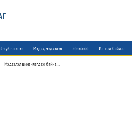
АГ
йн үйлчилгээ
Мэдээ, мэдээлэл
Зөвлөгөө
Ил тод байдал
Мэдээлэл шинэчлэгдэж байна ...