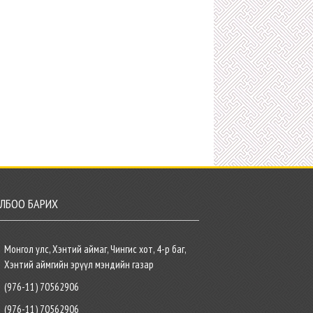
ЛБОО БАРИХ
Монгол улс, Хэнтий аймаг, Чингис хот, 4-р баг,
Хэнтий аймгийн эрүүл мэндийн газар
(976-11) 70562906
(976-11) 70562906