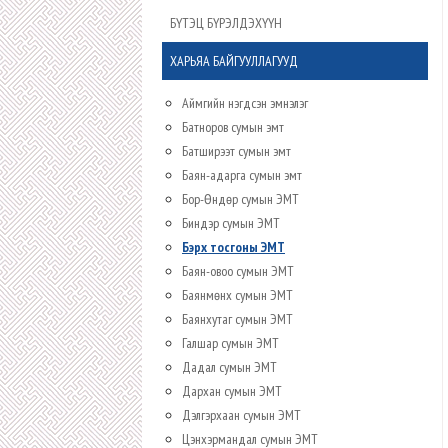
БҮТЭЦ БҮРЭЛДЭХҮҮН
ХАРЬЯА БАЙГУУЛЛАГУУД
Аймгийн нэгдсэн эмнэлэг
Батноров сумын эмт
Батширээт сумын эмт
Баян-адарга сумын эмт
Бор-Өндөр сумын ЭМТ
Биндэр сумын ЭМТ
Бэрх тосгоны ЭМТ
Баян-овоо сумын ЭМТ
Баянмөнх сумын ЭМТ
Баянхутаг сумын ЭМТ
Галшар сумын ЭМТ
Дадал сумын ЭМТ
Дархан сумын ЭМТ
Дэлгэрхаан сумын ЭМТ
Цэнхэрмандал сумын ЭМТ