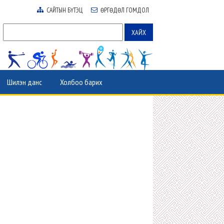
САЙТЫН БҮТЭЦ
ӨРГӨДӨЛ ГОМДОЛ
Шилэн данс
Холбоо барих