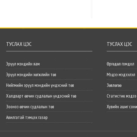
ТУСЛАХ ЦЭС
ТУСЛАХ ЦЭС
Эрүүл мэндийн яам
Өргөдөл гомдол
Эрүүл мэндийн хөгжлийн төв
Мэдээ мэдээлэл
Нийгмийн эрүүл мэндийн үндэсний төв
Зөвлөгөө
Халдварт өвчин судлалын үндэсний төв
Статистик мэдээ
Зооноз өвчин судлалын төв
Хувийн ашиг сон
Авилгатай тэмцэх газар