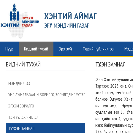
ХЭНТИЙ АЙМАГ
ЭРҮҮЛ МЭНДИЙН ГАЗАР
Нүүр
Бидний тухай
Эрх зүй
Төрийн үйлчилгээ
Мэдэ
БИДНИЙ ТУХАЙ
ТҮҮХЭН ЗАМНАЛ
Хан Хэнтий уулийн ай
МЭНДЧИЛГЭЭ
Тэртээх 2025 онд Өн
эмийн лам, эмч 3-тай
ҮЙЛ АЖИЛЛАГААНЫ ЗОРИЛГО, ЗОРИЛТ, ЧИГ ҮҮРЭГ
болжээ. Эдүүгээ Хэн
мян.хүн амд Эрүүл м
ЭРХЭМ ЗОРИЛГО
судлалын төв 1, Ула
ТЭРГҮҮЛЭХ ЧИГЛЭЛ
мэндийн төв 4, үүдэн
нэгж байгууллагын хү
ТҮҮХЭН ЗАМНАЛ
274, бусад дээд мэр