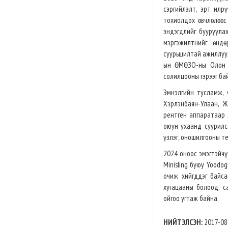
сэргийлэлт, эрт илр
тохиолдох өвчлөлөөс
эндэгдлийг бууруула
мэргэжилтнийг өндө
суурьшилтай ажиллуул
ын ӨМӨЗО-ны Олон У
солилцооны гэрээг ба
Эмнэлгийн тусламж, 
Хэрлэнбаян-Улаан, 
рентген аппаратаар 
оюун ухаанд суурилса
үзлэг, оношилгооны т
2024 оноос эмэгтэйч
Minisling буюу Yoodo
очиж хийгддэг байса
хугацааны болоод, 
ойгоо угтаж байна.
НИЙТЭЛСЭН:
2017-08