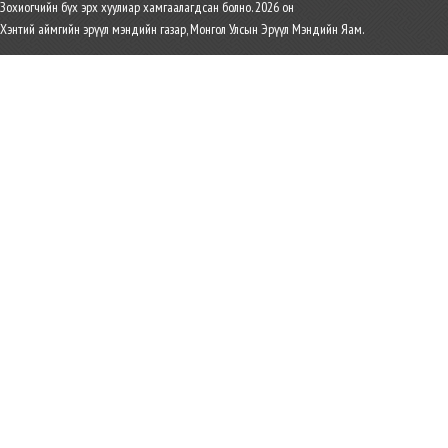
Зохиогчийн бүх эрх хуулиар хамгаалагдсан болно. 2026 он
Хэнтий аймгийн эрүүл мэндийн газар, Монгол Улсын Эрүүл Мэндийн Яам.