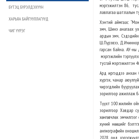
мэргэжилтэн 86, тус
БҮТЭЦ БҮРЭЛДЭХҮҮН
лавлагаа шатлалын т
ХАРЬЯА БАЙГУУЛЛАГУУД
Хэнтий аймгаас “Монг
эмч, Шинэ анагаах у
ЧИГ ҮҮРЭГ
ардын эмч, Сэдэдийн Х
Ш.Пүрэвээ, Д.Ичиннор
гарсан байна. АУ-ны 
мэргэжлийн тэргүүлэх 
тусгай мэргэжилтэн 4
Ард иргэддээ анхан 
хүргэх, чанар аюулгү
чирэгдлийн бууруулах
зорилгоор ажиллаж б
Түүхт 100 жилийн ойн
зорилгоор Хавдар с
хөнгөвчлөх эмчилгээ
хүний нөөцийг бэлтг
ангиографийн оношилг
2028 онд хэрэгжүүл