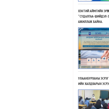
ХЭНТИЙ АЙМГИЙН ЭРҮҮ
“СУДАЛГАА-ШИЙДЭЛ-Э
АЖИЛЛАЖ БАЙНА.
УЛААНБУРХАНЫ ЭСРЭГ
ИЙН ХАЛДВАРЫН ЭСР