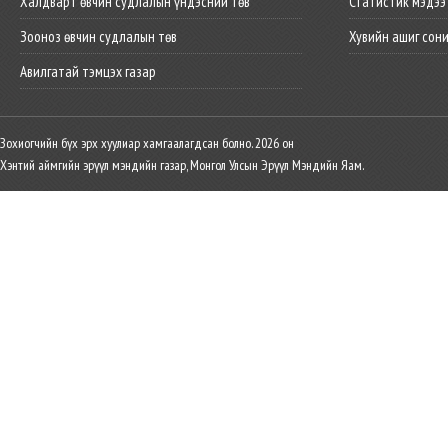
Халдварт өвчин судлалын үндэсний төв
Статистик мэдээ
Зооноз өвчин судлалын төв
Хувийн ашиг сон
Авилгатай тэмцэх газар
Зохиогчийн бүх эрх хуулиар хамгаалагдсан болно. 2026 он
Хэнтий аймгийн эрүүл мэндийн газар, Монгол Улсын Эрүүл Мэндийн Яам.