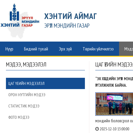
ХЭНТИЙ АЙМАГ
ЭРҮҮЛ МЭНДИЙН ГАЗАР
Нүүр
Бидний тухай
Эрх зүй
Төрийн үйлчилгээ
Мэдэ
МЭДЭЭ, МЭДЭЭЛЭЛ
ЦАГ ҮЕИЙН МЭДЭ
“ЭХ ХҮҮХДИЙН ЭРҮҮЛ 
ЦАГ ҮЕИЙН МЭДЭЭЛЭЛ
ҮРГЭЛЖИЛЖ БАЙНА.
ОРОН НУТГИЙН МЭДЭЭ
СТАТИСТИК МЭДЭЭ
ФОТО МЭДЭЭ
мэндийн боловсрол олг
2025-12-10 13:00:00