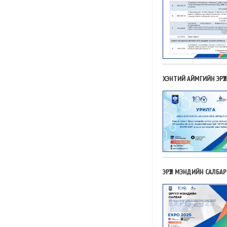
ХЭНТИЙ АЙМГИЙН ЭРҮ
ЭРҮҮЛ МЭНДИЙН САЛБА