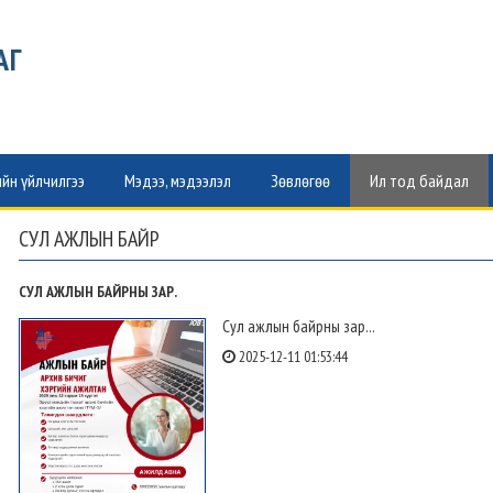
АГ
йн үйлчилгээ
Мэдээ, мэдээлэл
Зөвлөгөө
Ил тод байдал
СУЛ АЖЛЫН БАЙР
СУЛ АЖЛЫН БАЙРНЫ ЗАР.
Сул ажлын байрны зар...
2025-12-11 01:53:44