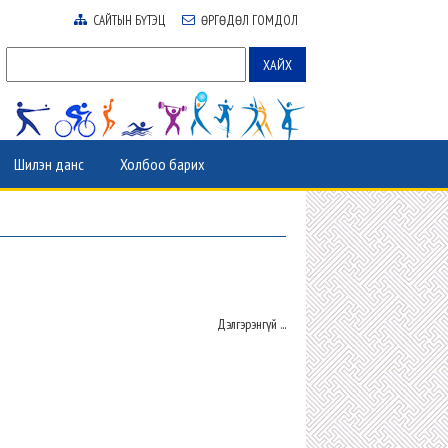
САЙТЫН БҮТЭЦ
ӨРГӨДӨЛ ГОМДОЛ
Шилэн данс
Холбоо барих
Дэлгэрэнгүй ...