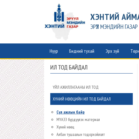
ХЭНТИЙ АЙМ
ЭРҮҮЛ МЭНДИЙН ГАЗАР
Нүүр
Бидний тухай
Эрх зүй
Төри
ИЛ ТОД БАЙДАЛ
ҮЙЛ АЖИЛЛАГААНЫ ИЛ ТОД
ХҮНИЙ НӨӨЦИЙН ИЛ ТОД БАЙДАЛ
Сул ажлын байр
МҮАЗЗ бүрдүүлэх материал
Хүний нөөц
Албан тушаалын тодорхойлолт