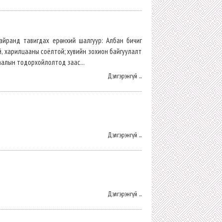
айранд тавигдах ерөнхий шалгуур: Албан бичиг
, харилцааны соёлтой; хувийн зохион байгуулалт
аалын тодорхойлолтод заас...
Дэлгэрэнгүй ...
Дэлгэрэнгүй ...
Дэлгэрэнгүй ...