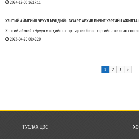
2024-12-05 16:17:11
ХЭНТИЙ АЙМГИЙН ЭРҮҮЛ МЭНДИЙН ГАЗАРТ АРХИВ БИЧИГ ХЭРГИЙН АЖИЛТ
Хэнтий аймгийн Эрүүл мэндийн газарт архив бичиг хэргийн ажилтан сонго
2023-04-20 08:48:28
1
2
3
>
ТУСЛАХ ЦЭС
ХО