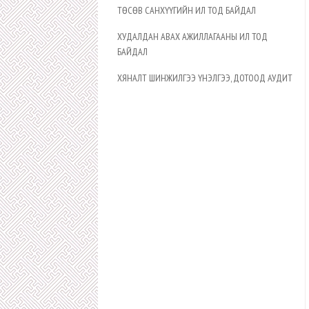
ТӨСӨВ САНХҮҮГИЙН ИЛ ТОД БАЙДАЛ
ХУДАЛДАН АВАХ АЖИЛЛАГААНЫ ИЛ ТОД
БАЙДАЛ
ХЯНАЛТ ШИНЖИЛГЭЭ ҮНЭЛГЭЭ, ДОТООД АУДИТ