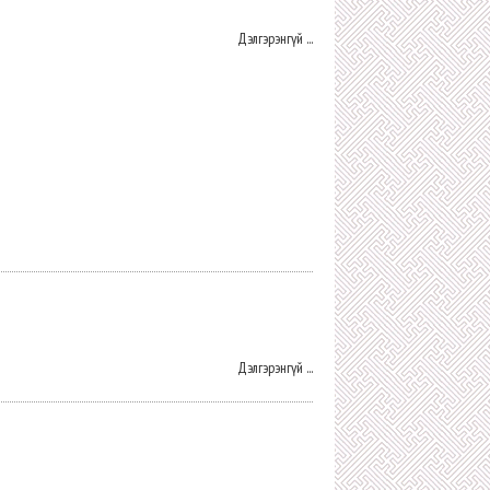
Дэлгэрэнгүй ...
Дэлгэрэнгүй ...