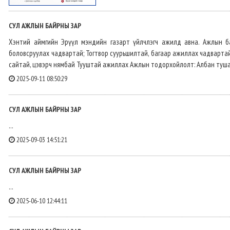
СУЛ АЖЛЫН БАЙРНЫ ЗАР
Хэнтий аймгийн Эрүүл мэндийн газарт үйлчлэгч ажилд авна. Ажлын б
боловсруулах чадвартай; Тогтвор суурьшилтай, багаар ажиллах чадвартай
сайтай, цэвэрч нямбай Тууштай ажиллах Ажлын тодорхойлолт: Албан туш
2025-09-11 08:50:29
СУЛ АЖЛЫН БАЙРНЫ ЗАР
...
2025-09-03 14:51:21
СУЛ АЖЛЫН БАЙРНЫ ЗАР
...
2025-06-10 12:44:11