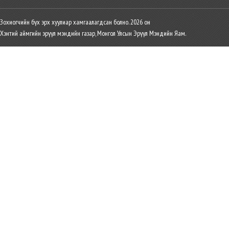
Зохиогчийн бүх эрх хуулиар хамгаалагдсан болно. 2026 он
Хэнтий аймгийн эрүүл мэндийн газар, Монгол Улсын Эрүүл Мэндийн Яам.