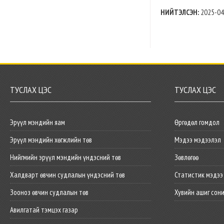
НИЙТЭЛСЭН:
2025-04
ТУСЛАХ ЦЭС
ТУСЛАХ ЦЭС
Эрүүл мэндийн яам
Өргөдөл гомдол
Эрүүл мэндийн хөгжлийн төв
Мэдээ мэдээлэл
Нийгмийн эрүүл мэндийн үндэсний төв
Зөвлөгөө
Халдварт өвчин судлалын үндэсний төв
Статистик мэдээ
Зооноз өвчин судлалын төв
Хувийн ашиг сон
Авилгатай тэмцэх газар