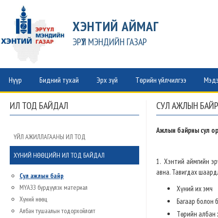
ХЭНТИЙ АЙМАГ
ЭРҮҮЛ МЭНДИЙН ГАЗАР
Нүүр
Бидний тухай
Эрх зүй
Төрийн үйлчилгээ
Мэдэ
ИЛ ТОД БАЙДАЛ
СУЛ АЖЛЫН БАЙР
Ажлын байрны сул ор
ҮЙЛ АЖИЛЛАГААНЫ ИЛ ТОД
ХҮНИЙ НӨӨЦИЙН ИЛ ТОД БАЙДАЛ
1. Хэнтий аймгийн э
авна. Тавигдах шаардл
Сул ажлын байр
МҮАЗЗ бүрдүүлэх материал
Хүний их эмч
Хүний нөөц
Багаар болон 
Албан тушаалын тодорхойлолт
Төрийн албан 