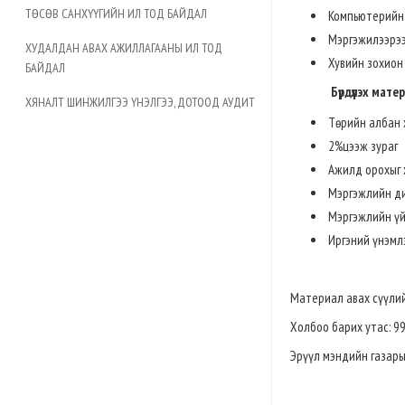
ТӨСӨВ САНХҮҮГИЙН ИЛ ТОД БАЙДАЛ
Компьютерийн 
Мэргэжилээрээ
ХУДАЛДАН АВАХ АЖИЛЛАГААНЫ ИЛ ТОД
Хувийн зохион
БАЙДАЛ
Бүрдүүлэх мате
ХЯНАЛТ ШИНЖИЛГЭЭ ҮНЭЛГЭЭ, ДОТООД АУДИТ
Төрийн албан 
2%цээж зураг
Ажилд орохыг 
Мэргэжлийн д
Мэргэжлийн үй
Иргэний үнэмл
Материал авах сүүлий
Холбоо барих утас: 9
Эрүүл мэндийн газары