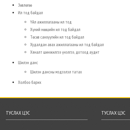
Зөвлөгөө
Ил тод байдал
Үйл ажиллагааны ил тод
Хүний нөөцийн ил тод байдал
Төсөв санхүүгийн ил тод байдал
Худалдан авах ажиллагааны ил тод байдал
Хяналт шинжилгээ үнэлгээ, дотоод аудит
Шилэн данс
Шилэн дансны мэдээлэл татах
Холбоо барих
ТУСЛАХ ЦЭС
ТУСЛАХ ЦЭС