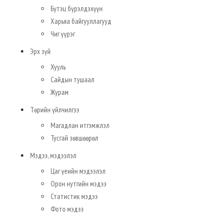
Бүтэц бүрэлдэхүүн
Харьяа байгууллагууд
Чиг үүрэг
Эрх зүй
Хууль
Сайдын тушаал
Журам
Төрийн үйлчилгээ
Магадлан итгэмжлэл
Тусгай зөвшөөрөл
Мэдээ, мэдээлэл
Цаг үеийн мэдээлэл
Орон нутгийн мэдээ
Статистик мэдээ
Фото мэдээ