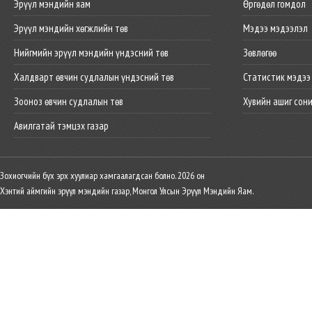
Эрүүл мэндийн яам
Өргөдөл гомдол
Эрүүл мэндийн хөгжлийн төв
Мэдээ мэдээлэл
Нийгмийн эрүүл мэндийн үндэсний төв
Зөвлөгөө
Халдварт өвчин судлалын үндэсний төв
Статистик мэдээ
Зооноз өвчин судлалын төв
Хувийн ашиг сон
Авилгатай тэмцэх газар
Зохиогчийн бүх эрх хуулиар хамгаалагдсан болно. 2026 он
Хэнтий аймгийн эрүүл мэндийн газар, Монгол Улсын Эрүүл Мэндийн Яам.