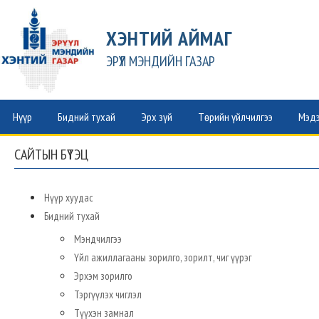
ХЭНТИЙ АЙМАГ
ЭРҮҮЛ МЭНДИЙН ГАЗАР
Нүүр
Бидний тухай
Эрх зүй
Төрийн үйлчилгээ
Мэдэ
САЙТЫН БҮТЭЦ
Нүүр хуудас
Бидний тухай
Мэндчилгээ
Үйл ажиллагааны зорилго, зорилт, чиг үүрэг
Эрхэм зорилго
Тэргүүлэх чиглэл
Түүхэн замнал