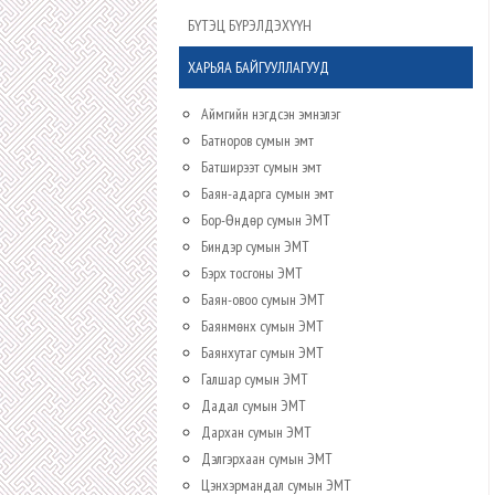
БҮТЭЦ БҮРЭЛДЭХҮҮН
ХАРЬЯА БАЙГУУЛЛАГУУД
Аймгийн нэгдсэн эмнэлэг
Батноров сумын эмт
Батширээт сумын эмт
Баян-адарга сумын эмт
Бор-Өндөр сумын ЭМТ
Биндэр сумын ЭМТ
Бэрх тосгоны ЭМТ
Баян-овоо сумын ЭМТ
Баянмөнх сумын ЭМТ
Баянхутаг сумын ЭМТ
Галшар сумын ЭМТ
Дадал сумын ЭМТ
Дархан сумын ЭМТ
Дэлгэрхаан сумын ЭМТ
Цэнхэрмандал сумын ЭМТ