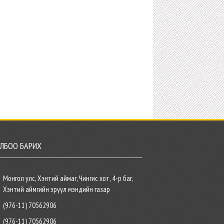
ЛБОО БАРИХ
Монгол улс, Хэнтий аймаг, Чингис хот, 4-р баг,
Хэнтий аймгийн эрүүл мэндийн газар
(976-11) 70562906
(976-11) 70562906