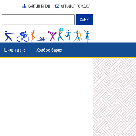
САЙТЫН БҮТЭЦ
ӨРГӨДӨЛ ГОМДОЛ
Шилэн данс
Холбоо барих