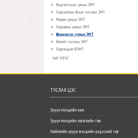
Жаргалтхаан сумын ЭМТ
Хэрлэнбаян-Улаан тосгоны ЭМТ
Мөрөн сумын ЭМТ
Норовлин сумын ЭМТ
Өмнөдэлгэр сумын ЭМТ
Өлзийт тосгоны ЭМТ
Хэрлэндом ӨЭМТ
ЧИГ ҮҮРЭГ
ТУСЛАХ ЦЭС
Эрүүл мэндийн яам
Эрүүл мэндийн хөгжлийн төв
Нийгмийн эрүүл мэндийн үндэсний төв