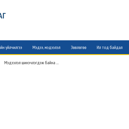
АГ
йн үйлчилгээ
Мэдээ, мэдээлэл
Зөвлөгөө
Ил тод байдал
Мэдээлэл шинэчлэгдэж байна ...