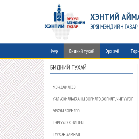
ХЭНТИЙ АЙМ
ЭРҮҮЛ МЭНДИЙН ГАЗАР
Нүүр
Бидний тухай
Эрх зүй
Төри
БИДНИЙ ТУХАЙ
МЭНДЧИЛГЭЭ
ҮЙЛ АЖИЛЛАГААНЫ ЗОРИЛГО, ЗОРИЛТ, ЧИГ ҮҮРЭГ
ЭРХЭМ ЗОРИЛГО
ТЭРГҮҮЛЭХ ЧИГЛЭЛ
ТҮҮХЭН ЗАМНАЛ