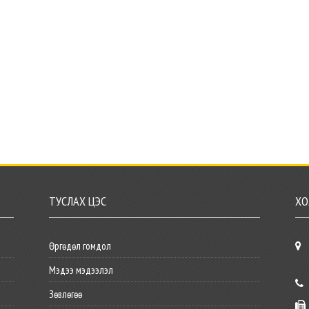
ТУСЛАХ ЦЭС
ХО
Өргөдөл гомдол
Мэдээ мэдээлэл
Зөвлөгөө