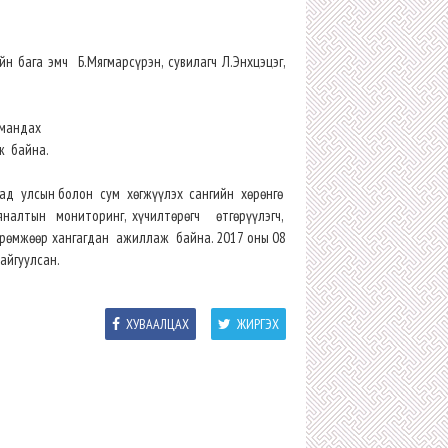
йн бага эмч Б.Мягмарсүрэн, сувилагч Л.Энхцэцэг,
анмандах
ж байна.
дад улсын болон сум хөгжүүлэх сангийн хөрөнгө
яналтын мониторинг, хүчилтөрөгч өтгөрүүлэгч,
өмжөөр хангагдан ажиллаж байна. 2017 оны 08
айгуулсан.
ХУВААЛЦАХ
ЖИРГЭХ