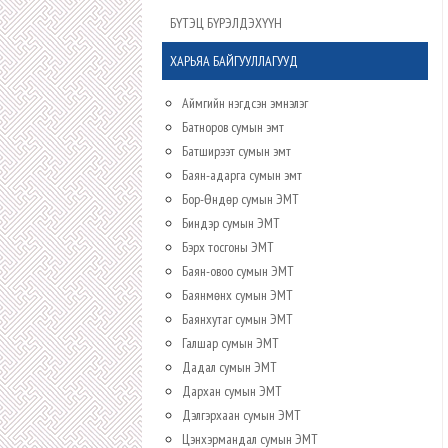
БҮТЭЦ БҮРЭЛДЭХҮҮН
ХАРЬЯА БАЙГУУЛЛАГУУД
Аймгийн нэгдсэн эмнэлэг
Батноров сумын эмт
Батширээт сумын эмт
Баян-адарга сумын эмт
Бор-Өндөр сумын ЭМТ
Биндэр сумын ЭМТ
Бэрх тосгоны ЭМТ
Баян-овоо сумын ЭМТ
Баянмөнх сумын ЭМТ
Баянхутаг сумын ЭМТ
Галшар сумын ЭМТ
Дадал сумын ЭМТ
Дархан сумын ЭМТ
Дэлгэрхаан сумын ЭМТ
Цэнхэрмандал сумын ЭМТ