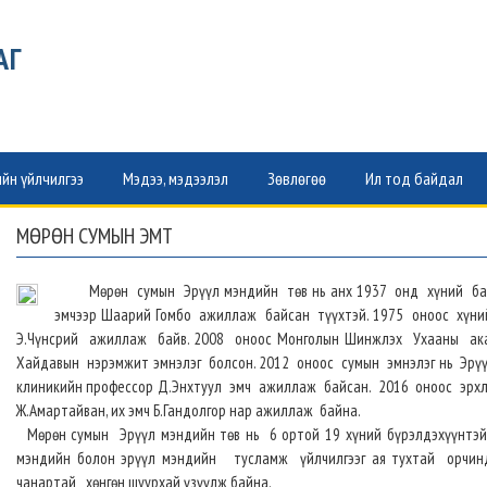
АГ
йн үйлчилгээ
Мэдээ, мэдээлэл
Зөвлөгөө
Ил тод байдал
МӨРӨН СУМЫН ЭМТ
Мөрөн сумын Эрүүл мэндийн төв нь анх 1937 онд хүний баг
эмчээр Шаарий Гомбо ажиллаж байсан түүхтэй. 1975 оноос хүни
Э.Чүнсрий ажиллаж байв. 2008 оноос Монголын Шинжлэх Ухааны ака
Хайдавын нэрэмжит эмнэлэг болсон. 2012 оноос сумын эмнэлэг нь Эрү
клиникийн профессор Д.Энхтуул эмч ажиллаж байсан. 2016 оноос эрхлэ
Ж.Амартайван, их эмч Б.Гандолгор нар ажиллаж байна.
Мөрөн сумын Эрүүл мэндийн төв нь 6 ортой 19 хүний бүрэлдэхүүнтэйг
мэндийн болон эрүүл мэндийн тусламж үйлчилгээг ая тухтай орчинд
чанартай хөнгөн шуурхай үзүүлж байна.