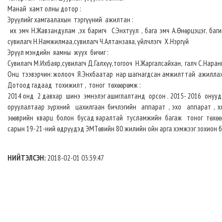
Манай хамт олны дотор :
Эрүүлийг хамгаалахын тэргүүний ажилтан :
их эмч Н.Жавзандулам ,эх баригч С:Энхтуул , бага эмч А.Өнөрцэцэг, баги
сувилагч Н.Намжилмаа,сувилагч Ч.Алтанзаяа, үйлчлэгч Х.Нэргүй
Эрүүл мэндийн яамны жуух бичиг :
Сувилагч М.Ихбаяр,сувилагч Д.Галхүү,тогооч Н.Жаргалсайхан, галч С.Нар
Онц тээвэрчин: жолооч Я.Энхбаатар нар шагнагдсан амжилттай ажилла
Дотоод гадаад тохижилт , тоног төхөөрөмж :
2014 онд 2 давхар шинэ эмнэлэг ашиглалтанд орсон . 2015- 2016 онуу
оруулалтаар зүрхний цахилгаан бичлэгийн аппарат , эхо аппарат , х
зөөврийн кварц болон бусад яаралтай тусламжийн багаж тоног төхөөр
сарын 19-21-ний өдрүүдэд ЭМТөвийн 80 жилийн ойн арга хэмжээг зохион б
НИЙТЭЛСЭН:
2018-02-01 03:39:47