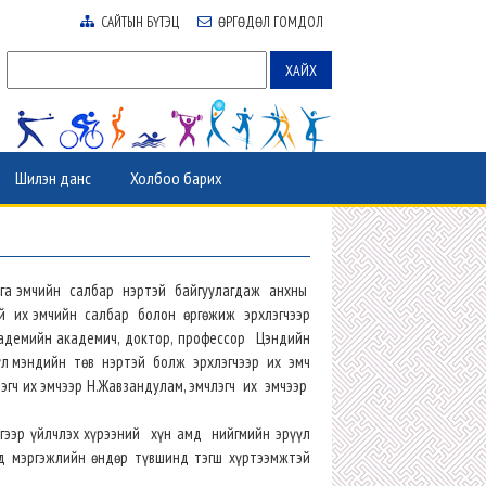
САЙТЫН БҮТЭЦ
ӨРГӨДӨЛ ГОМДОЛ
Шилэн данс
Холбоо барих
а эмчийн салбар нэртэй байгуулагдаж анхны
й их эмчийн салбар болон өргөжиж эрхлэгчээр
демийн академич, доктор, профессор Цэндийн
үл мэндийн төв нэртэй болж эрхлэгчээр их эмч
гч их эмчээр Н.Жавзандулам, эмчлэгч их эмчээр
ээр үйлчлэх хүрээний хүн амд нийгмийн эрүүл
 мэргэжлийн өндөр түвшинд тэгш хүртээмжтэй