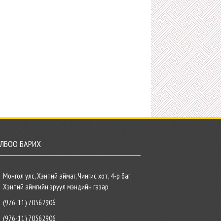
ЛБОО БАРИХ
Монгол улс, Хэнтий аймаг, Чингис хот, 4-р баг,
Хэнтий аймгийн эрүүл мэндийн газар
(976-11) 70562906
(976-11) 70562906