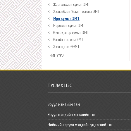
Жаргалтхаан сумын ЭМТ
Хэрлэнбаян-Улаан тосгоны ЭМТ
Мөрөн сумын ЭМТ
Норовлин сумын ЭМТ
Өмнөдэлгэр сумын ЭМТ
Өлзийт тосгоны ЭМТ
Хэрлэндом ӨЭМТ
ЧИГ ҮҮРЭГ
ТУСЛАХ ЦЭС
Эрүүл мэндийн яам
Эрүүл мэндийн хөгжлийн төв
Нийгмийн эрүүл мэндийн үндэсний төв