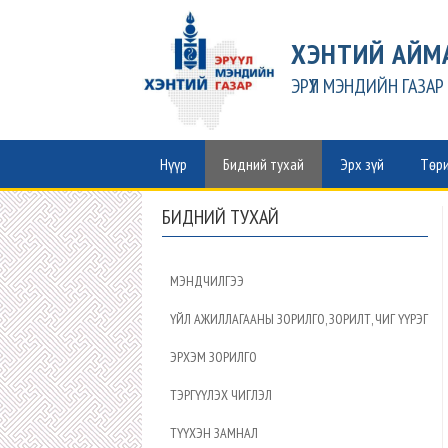
ХЭНТИЙ АЙМ
ЭРҮҮЛ МЭНДИЙН ГАЗАР
Нүүр
Бидний тухай
Эрх зүй
Төри
БИДНИЙ ТУХАЙ
МЭНДЧИЛГЭЭ
ҮЙЛ АЖИЛЛАГААНЫ ЗОРИЛГО, ЗОРИЛТ, ЧИГ ҮҮРЭГ
ЭРХЭМ ЗОРИЛГО
ТЭРГҮҮЛЭХ ЧИГЛЭЛ
ТҮҮХЭН ЗАМНАЛ