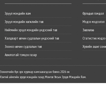
Эрүүл мэндийн яам
Өргөдөл гомдол
Эрүүл мэндийн хөгжлийн төв
Мэдээ мэдээлэл
Нийгмийн эрүүл мэндийн үндэсний төв
Зөвлөгөө
Халдварт өвчин судлалын үндэсний төв
Статистик мэдээ
Зооноз өвчин судлалын төв
Хувийн ашиг сон
Авилгатай тэмцэх газар
Зохиогчийн бүх эрх хуулиар хамгаалагдсан болно. 2026 он
Хэнтий аймгийн эрүүл мэндийн газар, Монгол Улсын Эрүүл Мэндийн Яам.