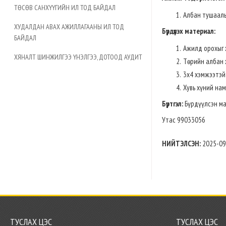
ТӨСӨВ САНХҮҮГИЙН ИЛ ТОД БАЙДАЛ
Албан тушаалы
ХУДАЛДАН АВАХ АЖИЛЛАГААНЫ ИЛ ТОД
Бүрдүүлэх материал:
БАЙДАЛ
Ажилд орохыг х
ХЯНАЛТ ШИНЖИЛГЭЭ ҮНЭЛГЭЭ, ДОТООД АУДИТ
Төрийн албан 
3х4 хэмжээтэй 
Хувь хүний на
Бүртгэл:
Бүрдүүлсэн ма
Утас 99033056
НИЙТЭЛСЭН:
2025-09
ТУСЛАХ ЦЭС
ТУСЛАХ ЦЭС