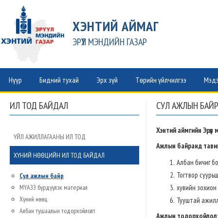
ХЭНТИЙ АЙМАГ
ЭРҮҮЛ МЭНДИЙН ГАЗАР
Нүүр
Бидний тухай
Эрх зүй
Төрийн үйлчилгээ
Мэдэ
ИЛ ТОД БАЙДАЛ
СУЛ АЖЛЫН БАЙР
Хэнтий аймгийн Эрүүл 
ҮЙЛ АЖИЛЛАГААНЫ ИЛ ТОД
Ажлын байранд тавиг
ХҮНИЙ НӨӨЦИЙН ИЛ ТОД БАЙДАЛ
Албан бичиг б
Тогтвор суурь
Сул ажлын байр
МҮАЗЗ бүрдүүлэх материал
хувийн зохион
Хүний нөөц
Тууштай ажил
Албан тушаалын тодорхойлолт
Ажлын тодорхойлол