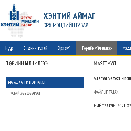
ХЭНТИЙ АЙМАГ
ЭРҮҮЛ МЭНДИЙН ГАЗАР
Нүүр
Бидний тухай
Эрх зүй
Төрийн үйлчилгээ
Мэдэ
ТӨРИЙН ҮЙЛЧИЛГЭЭ
МАЯГТУУД
Alternative text - incl
МАГАДЛАН ИТГЭМЖЛЭЛ
ФАЙЛЫГ ТАТАХ
ТУСГАЙ ЗӨВШӨӨРӨЛ
НИЙТЭЛСЭН:
2021-02