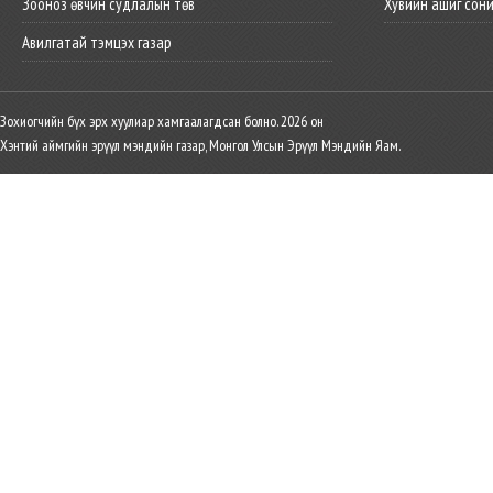
Зооноз өвчин судлалын төв
Хувийн ашиг сон
Авилгатай тэмцэх газар
Зохиогчийн бүх эрх хуулиар хамгаалагдсан болно. 2026 он
Хэнтий аймгийн эрүүл мэндийн газар, Монгол Улсын Эрүүл Мэндийн Яам.