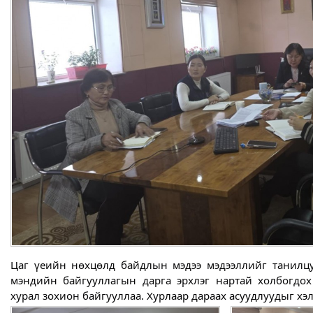
Цаг үеийн нөхцөлд байдлын мэдээ мэдээллийг танилцуу
мэндийн байгууллагын дарга эрхлэг нартай холбогдох
хурал зохион байгууллаа. Хурлаар дараах асуудлуудыг хэл