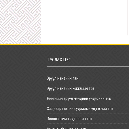
ТУСЛАХ ЦЭС
Эрүүл мэндийн яам
Эрүүл мэндийн хөгжлийн төв
Нийгмийн эрүүл мэндийн үндэсний төв
Халдварт өвчин судлалын үндэсний төв
Зооноз өвчин судлалын төв
Авилгатай тэмцэх газар