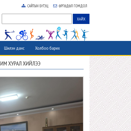
САЙТЫН БҮТЭЦ
ӨРГӨДӨЛ ГОМДОЛ
Шилэн данс
Холбоо барих
ХИМ ХУРАЛ ХИЙЛЭЭ