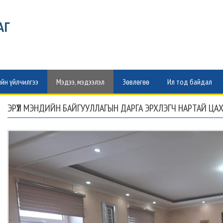
АГ
йн үйлчилгээ
Мэдээ, мэдээлэл
Зөвлөгөө
Ил тод байдал
ЭРҮҮЛ МЭНДИЙН БАЙГУУЛЛАГЫН ДАРГА ЭРХЛЭГЧ НАРТАЙ ЦА