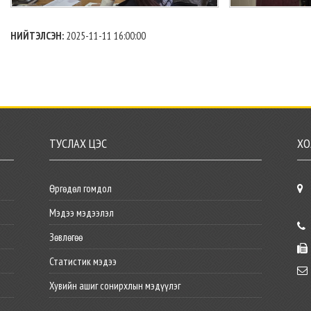
НИЙТЭЛСЭН:
2025-11-11 16:00:00
ТУСЛАХ ЦЭС
ХО
Өргөдөл гомдол
Мэдээ мэдээлэл
Зөвлөгөө
Статистик мэдээ
Хувийн ашиг сонирхлын мэдүүлэг