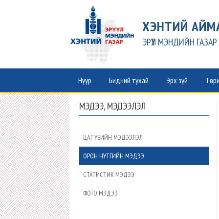
ХЭНТИЙ АЙМ
ЭРҮҮЛ МЭНДИЙН ГАЗАР
Нүүр
Бидний тухай
Эрх зүй
Төри
МЭДЭЭ, МЭДЭЭЛЭЛ
ЦАГ ҮЕИЙН МЭДЭЭЛЭЛ
ОРОН НУТГИЙН МЭДЭЭ
СТАТИСТИК МЭДЭЭ
ФОТО МЭДЭЭ