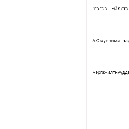
					Аймгийн нэгдсэн эмнэлгийн Үйлдвэрчний хо
"ГЭГЭЭН ҮЙЛСТЭ
					Аймгийн нэгдсэн эмнэлгийн сүрьеэгийн
А.Оюунчимэг нар
					Нийт шагнал авсан сувила
мэргэжилтнүүддэ