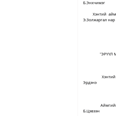
Б.Энхчимэг
	Хэнтий аймгийн Бор-Өндөр сумын эрүүл мэндийн төвийн нярайн сувилагч 
Э.Золжаргал нар 
		"ЭРҮҮ
		Хэнтий аймгийн Бор-Өндөр сумын Нэгдсэн эмнэлгийн сувилагч Ш.Сувд-
Эрдэнэ
		Аймгийн нэгдсэн эмнэлгийн мэдээгүйжүүлэг эрчимт эмчилгээний сувилагч 
Б.Цэвээн