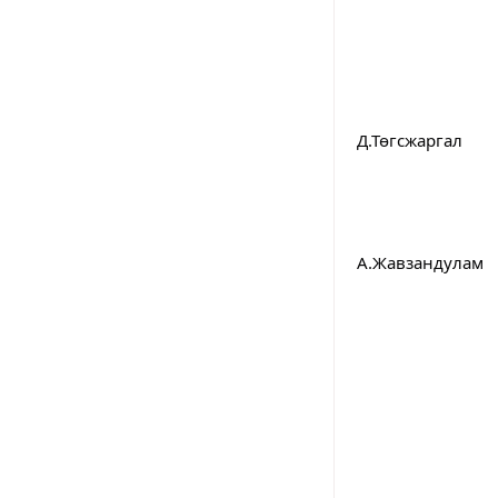
				Аймгийн нэгдсэн эмнэлгийн мэс заслын тасгийн ахлах сув
Д.Төгсжаргал
				Аймгийн нэгдсэн эмнэлгийн хүүхдийн тасгийн ахлах с
А.Жавзандулам