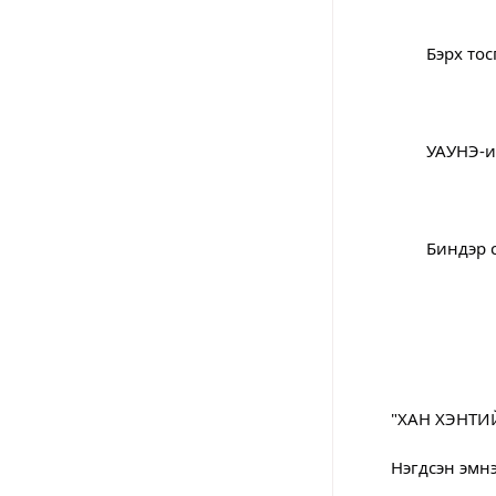
		Бэрх т
		УАУНЭ-
		Биндэ
	"ХАН ХЭНТИ
	Нэгдсэн эм