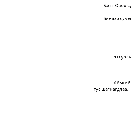
	Баян-Овоо 
	Биндэр сум
		ИТХурл
		Аймгийн нэгдсэн эмнэлгийн ахмад сувилагч Ү.Бүтэдмаа, Д.Соёлмаа нар тус 
тус шагнагдлаа.