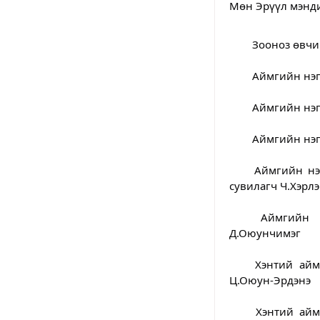
Мөн Эрүүл мэнди
	Зооноз өвч
	Аймгийн нэ
	Аймгийн нэ
	Аймгийн нэ
	Аймгийн нэгдсэн эмнэлгийн Уламжлалт хавдар хөнгөвчлөхийн тасгийн ахлах 
сувилагч Ч.Хэрл
	Аймгийн Нэгдсэн эмнэлэгийн яаралтай тусламжийн тасгийн сувилагч 
Д.Оюунчимэг
	Хэнтий аймгийн Хэрлэнбаян-Улаан тосгоны эрүүл мэндийн төвийн сувилагч 
Ц.Оюун-Эрдэнэ
	Хэнтий аймгийн Бор-Өндөр сумын эрүүл мэндийн төвийн нярайн сувилагч 