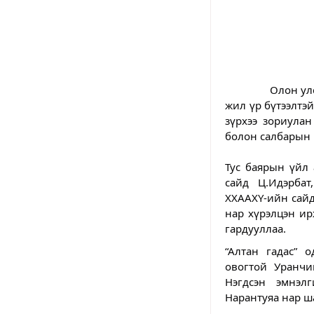
		Олон улсын сувилагчийн өдрийг тохиолдуулан эрүүл мэндийн салбарт олон 
жил үр бүтээлтэй
зүрхээ зориула
болон салбарын 
Тус баярын үйл
сайд Ц.Идэрбат
ХХААХҮ-ийн сайд
нар хүрэлцэн ир
гардууллаа.
“Алтан гадас” 
овогтой Уранчи
Нэгдсэн эмнэл
Нарантуяа нар ш