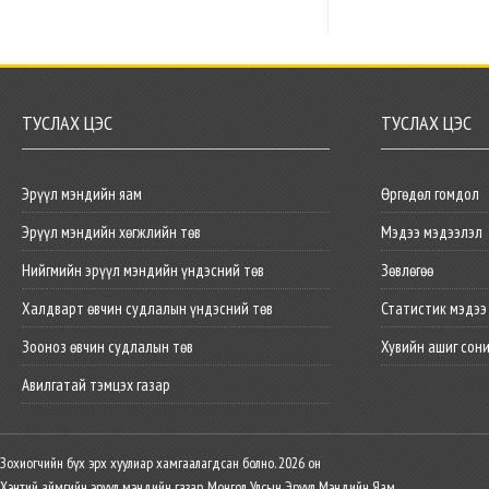
ТУСЛАХ ЦЭС
ТУСЛАХ ЦЭС
Эрүүл мэндийн яам
Өргөдөл гомдол
Эрүүл мэндийн хөгжлийн төв
Мэдээ мэдээлэл
Нийгмийн эрүүл мэндийн үндэсний төв
Зөвлөгөө
Халдварт өвчин судлалын үндэсний төв
Статистик мэдээ
Зооноз өвчин судлалын төв
Хувийн ашиг сон
Авилгатай тэмцэх газар
Зохиогчийн бүх эрх хуулиар хамгаалагдсан болно. 2026 он
Хэнтий аймгийн эрүүл мэндийн газар, Монгол Улсын Эрүүл Мэндийн Яам.