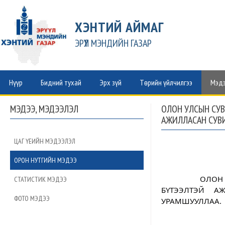
ХЭНТИЙ АЙМАГ
ЭРҮҮЛ МЭНДИЙН ГАЗАР
Нүүр
Бидний тухай
Эрх зүй
Төрийн үйлчилгээ
Мэдэ
МЭДЭЭ, МЭДЭЭЛЭЛ
ОЛОН УЛСЫН СУВ
АЖИЛЛАСАН СУВ
ЦАГ ҮЕИЙН МЭДЭЭЛЭЛ
ОРОН НУТГИЙН МЭДЭЭ
		ОЛОН УЛСЫН СУВИЛАГЧИЙН ӨДРИЙГ ТОХИОЛДУУЛАН САЛБАРТАА ҮР 
СТАТИСТИК МЭДЭЭ
БҮТЭЭЛТЭЙ А
ФОТО МЭДЭЭ
УРАМШУУЛЛАА.