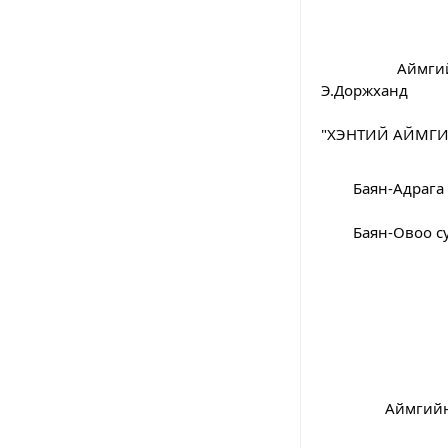
		Аймгийн нэгдсэн эмнэлгийн төрөх эмэгтэйчүүдийн тасгийн эх баригч 
Э.Доржханд
"ХЭНТИЙ АЙМГИЙ
	Баян-Адраг
	Баян-Овоо 
		Аймги