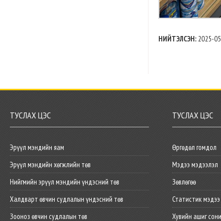
НИЙТЭЛСЭН:
2025-05
ТУСЛАХ ЦЭС
ТУСЛАХ ЦЭС
Эрүүл мэндийн яам
Өргөдөл гомдол
Эрүүл мэндийн хөгжлийн төв
Мэдээ мэдээлэл
Нийгмийн эрүүл мэндийн үндэсний төв
Зөвлөгөө
Халдварт өвчин судлалын үндэсний төв
Статистик мэдээ
Зооноз өвчин судлалын төв
Хувийн ашиг сон