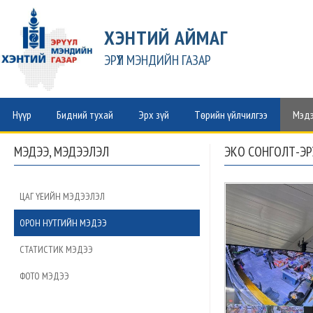
ХЭНТИЙ АЙМАГ
ЭРҮҮЛ МЭНДИЙН ГАЗАР
Нүүр
Бидний тухай
Эрх зүй
Төрийн үйлчилгээ
Мэдэ
МЭДЭЭ, МЭДЭЭЛЭЛ
ЭКО СОНГОЛТ-ЭРҮ
ЦАГ ҮЕИЙН МЭДЭЭЛЭЛ
ОРОН НУТГИЙН МЭДЭЭ
СТАТИСТИК МЭДЭЭ
ФОТО МЭДЭЭ