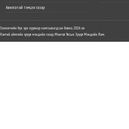
Авилгатай тэмцэх газар
Зохиогчийн бүх эрх хуулиар хамгаалагдсан болно. 2026 он
Хэнтий аймгийн эрүүл мэндийн газар, Монгол Улсын Эрүүл Мэндийн Яам.