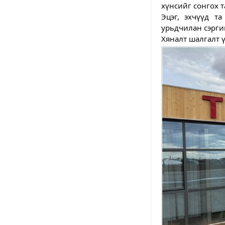
хүнсийг сонгох 
Эцэг, эхчүүд та
урьдчилан сэрг
Хяналт шалгалт 