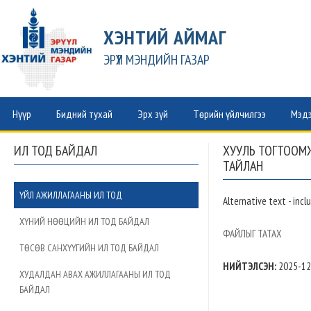
ХЭНТИЙ АЙМАГ
ЭРҮҮЛ МЭНДИЙН ГАЗАР
Нүүр
Бидний тухай
Эрх зүй
Төрийн үйлчилгээ
Мэдэ
ИЛ ТОД БАЙДАЛ
ХУУЛЬ ТОГТООМ
ТАЙЛАН
ҮЙЛ АЖИЛЛАГААНЫ ИЛ ТОД
Alternative text - incl
ХҮНИЙ НӨӨЦИЙН ИЛ ТОД БАЙДАЛ
ФАЙЛЫГ ТАТАХ
ТӨСӨВ САНХҮҮГИЙН ИЛ ТОД БАЙДАЛ
НИЙТЭЛСЭН:
2025-12
ХУДАЛДАН АВАХ АЖИЛЛАГААНЫ ИЛ ТОД
БАЙДАЛ