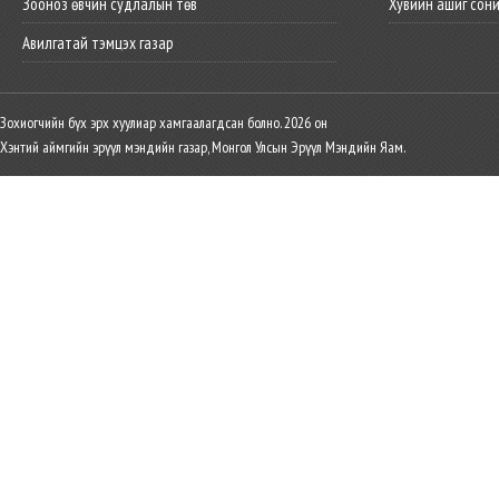
Зооноз өвчин судлалын төв
Хувийн ашиг сон
Авилгатай тэмцэх газар
Зохиогчийн бүх эрх хуулиар хамгаалагдсан болно. 2026 он
Хэнтий аймгийн эрүүл мэндийн газар, Монгол Улсын Эрүүл Мэндийн Яам.