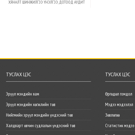
ХЯНАЛТ ШИНЖИЛГЭЭ ҮНЭЛГЭЭ, ДОТООД АУДИТ
ТУСЛАХ ЦЭС
ТУСЛАХ ЦЭС
Эрүүл мэндийн яам
Өргөдөл гомдол
Эрүүл мэндийн хөгжлийн төв
Мэдээ мэдээлэл
Нийгмийн эрүүл мэндийн үндэсний төв
Зөвлөгөө
Халдварт өвчин судлалын үндэсний төв
Статистик мэдээ