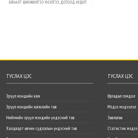
ХЯНАЛТ ШИНЖИЛГЭЭ ҮНЭЛГЭЭ, ДОТООД АУДИТ
ТУСЛАХ ЦЭС
ТУСЛАХ ЦЭС
Эрүүл мэндийн яам
Өргөдөл гомдол
Эрүүл мэндийн хөгжлийн төв
Мэдээ мэдээлэл
Нийгмийн эрүүл мэндийн үндэсний төв
Зөвлөгөө
Халдварт өвчин судлалын үндэсний төв
Статистик мэдээ