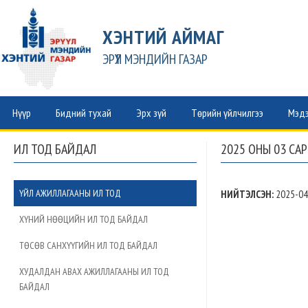
ХЭНТИЙ АЙМАГ
ЭРҮҮЛ МЭНДИЙН ГАЗАР
Нүүр
Бидний тухай
Эрх зүй
Төрийн үйлчилгээ
Мэдэ
ИЛ ТОД БАЙДАЛ
2025 ОНЫ 03 САР
ҮЙЛ АЖИЛЛАГААНЫ ИЛ ТОД
НИЙТЭЛСЭН:
2025-04
ХҮНИЙ НӨӨЦИЙН ИЛ ТОД БАЙДАЛ
ТӨСӨВ САНХҮҮГИЙН ИЛ ТОД БАЙДАЛ
ХУДАЛДАН АВАХ АЖИЛЛАГААНЫ ИЛ ТОД
БАЙДАЛ