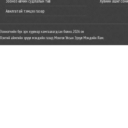
Зооноз өвчин судлалын төв
Хувийн ашиг сон
Авилгатай тэмцэх газар
Зохиогчийн бүх эрх хуулиар хамгаалагдсан болно. 2026 он
Хэнтий аймгийн эрүүл мэндийн газар, Монгол Улсын Эрүүл Мэндийн Яам.