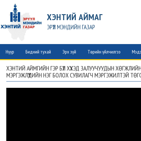
ХЭНТИЙ АЙМАГ
ЭРҮҮЛ МЭНДИЙН ГАЗАР
Нүүр
Бидний тухай
Эрх зүй
Төрийн үйлчилгээ
Мэдэ
ХЭНТИЙ АЙМГИЙН ГЭР БҮЛ ХҮҮХЭД ЗАЛУУЧУУДЫН ХӨГЖЛИЙН
МЭРГЭЖЛҮҮДИЙН НЭГ БОЛОХ СУВИЛАГЧ МЭРГЭЖИЛТЭЙ ТӨГ