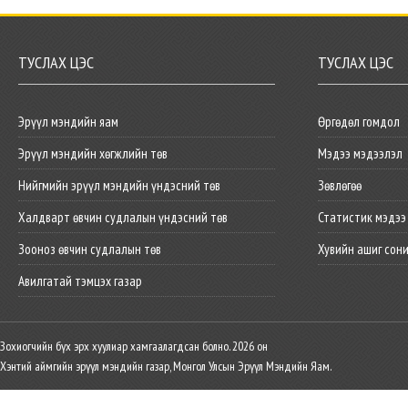
ТУСЛАХ ЦЭС
ТУСЛАХ ЦЭС
Эрүүл мэндийн яам
Өргөдөл гомдол
Эрүүл мэндийн хөгжлийн төв
Мэдээ мэдээлэл
Нийгмийн эрүүл мэндийн үндэсний төв
Зөвлөгөө
Халдварт өвчин судлалын үндэсний төв
Статистик мэдээ
Зооноз өвчин судлалын төв
Хувийн ашиг сон
Авилгатай тэмцэх газар
Зохиогчийн бүх эрх хуулиар хамгаалагдсан болно. 2026 он
Хэнтий аймгийн эрүүл мэндийн газар, Монгол Улсын Эрүүл Мэндийн Яам.