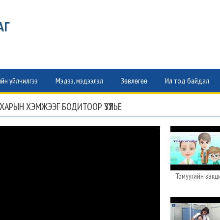
АГ
йн үйлчилгээ
Мэдээ, мэдээлэл
Зөвлөгөө
Ил тод байдал
РЫН ХЭМЖЭЭГ БОДИТООР ҮЗҮҮЛЬЕ
Томуугийн вакц