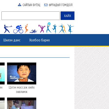
САЙТЫН БҮТЭЦ
ӨРГӨДӨЛ ГОМДОЛ
Шилэн данс
Холбоо барих
ин
Цэгэн массаж хийх
зөвлөмж