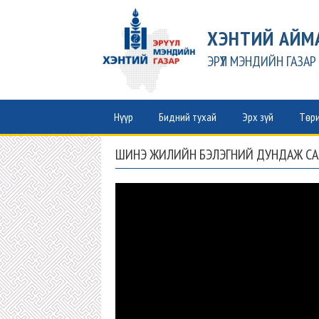
ХЭНТИЙ АЙМ
ЭРҮҮЛ МЭНДИЙН ГАЗАР
Нүүр
Бидний тухай
Эрх зүй
Төри
ШИНЭ ЖИЛИЙН БЭЛЭГНИЙ ДУНДАЖ САХА