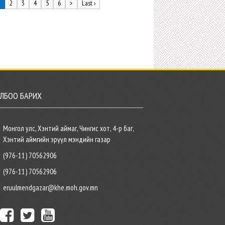
1
2
3
4
5
6
>
Last ›
ЛБОО БАРИХ
Монгол улс, Хэнтий аймаг, Чингис хот, 4-р баг,
Хэнтий аймгийн эрүүл мэндийн газар
(976-11) 70562906
(976-11) 70562906
eruulmendgazar@khe.moh.gov.mn