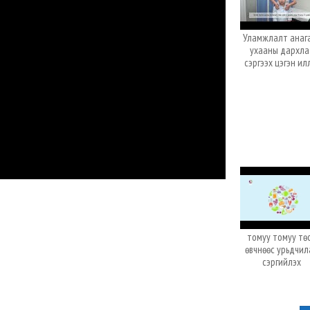
Уламжлалт анаг
ухааны дархла
сэргээх цэгэн ил
томуу томуу тө
өвчнөөс урьдчил
сэргийлэх