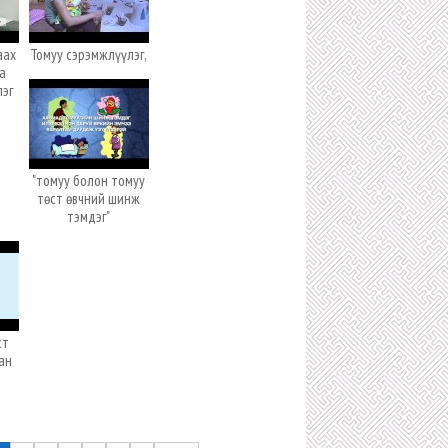
аах
Томуу сэрэмжлүүлэг,
а
лэг
"томуу болон томуу
төст өвчний шинж
тэмдэг"
ст
ан