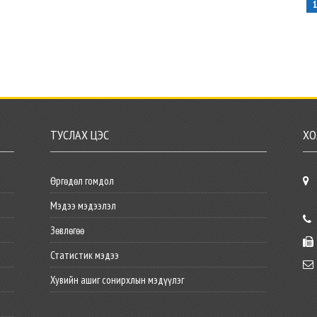
ТУСЛАХ ЦЭС
ХО
Өргөдөл гомдол
Мэдээ мэдээлэл
Зөвлөгөө
Статистик мэдээ
Хувийн ашиг сонирхлын мэдүүлэг