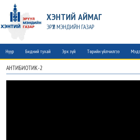
ХЭНТИЙ АЙМАГ
ЭРҮҮЛ МЭНДИЙН ГАЗАР
Нүүр
Бидний тухай
Эрх зүй
Төрийн үйлчилгээ
Мэдэ
АНТИБИОТИК-2