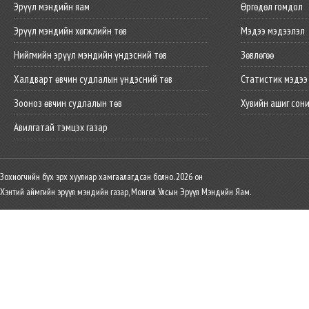
Эрүүл мэндийн яам
Өргөдөл гомдол
Эрүүл мэндийн хөгжлийн төв
Мэдээ мэдээлэл
Нийгмийн эрүүл мэндийн үндэсний төв
Зөвлөгөө
Халдварт өвчин судлалын үндэсний төв
Статистик мэдээ
Зооноз өвчин судлалын төв
Хувийн ашиг сон
Авилгатай тэмцэх газар
Зохиогчийн бүх эрх хуулиар хамгаалагдсан болно. 2026 он
Хэнтий аймгийн эрүүл мэндийн газар, Монгол Улсын Эрүүл Мэндийн Яам.