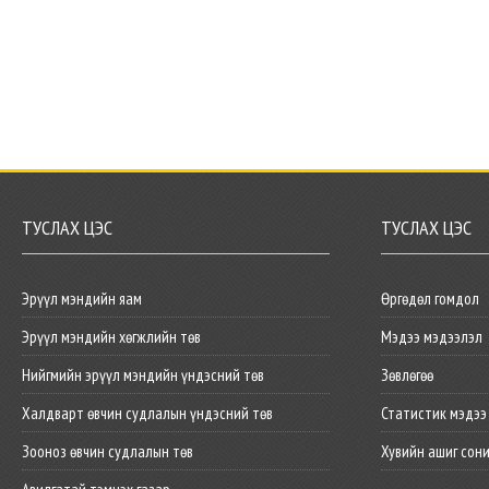
ТУСЛАХ ЦЭС
ТУСЛАХ ЦЭС
Эрүүл мэндийн яам
Өргөдөл гомдол
Эрүүл мэндийн хөгжлийн төв
Мэдээ мэдээлэл
Нийгмийн эрүүл мэндийн үндэсний төв
Зөвлөгөө
Халдварт өвчин судлалын үндэсний төв
Статистик мэдээ
Зооноз өвчин судлалын төв
Хувийн ашиг сон