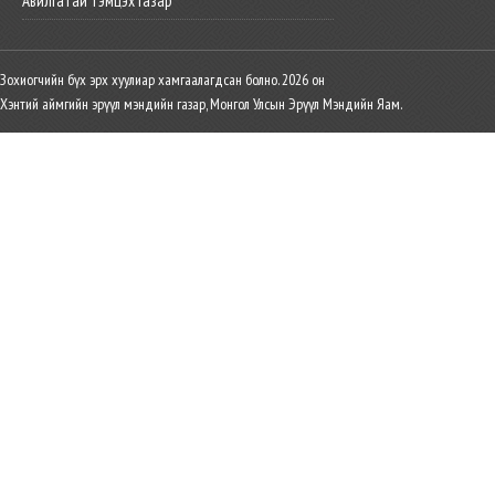
Авилгатай тэмцэх газар
Зохиогчийн бүх эрх хуулиар хамгаалагдсан болно. 2026 он
Хэнтий аймгийн эрүүл мэндийн газар, Монгол Улсын Эрүүл Мэндийн Яам.