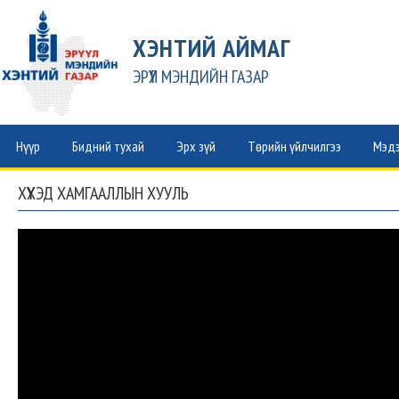
ХЭНТИЙ АЙМАГ
ЭРҮҮЛ МЭНДИЙН ГАЗАР
Нүүр
Бидний тухай
Эрх зүй
Төрийн үйлчилгээ
Мэдэ
ХҮҮХЭД ХАМГААЛЛЫН ХУУЛЬ