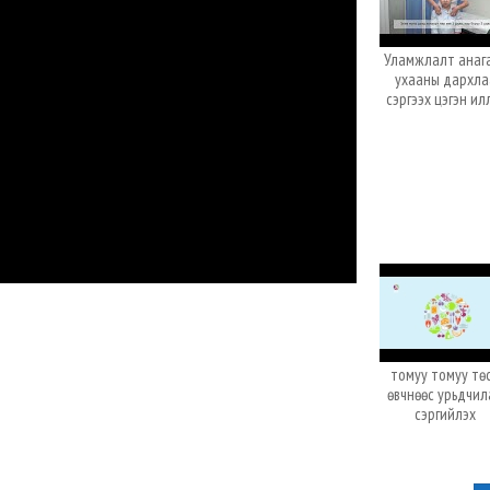
Уламжлалт анаг
ухааны дархла
сэргээх цэгэн ил
томуу томуу тө
өвчнөөс урьдчил
сэргийлэх