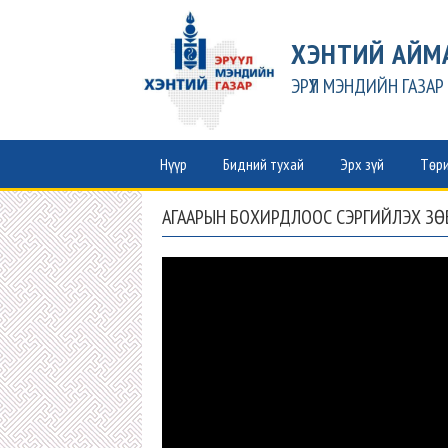
ХЭНТИЙ АЙМ
ЭРҮҮЛ МЭНДИЙН ГАЗАР
Нүүр
Бидний тухай
Эрх зүй
Төри
АГААРЫН БОХИРДЛООС СЭРГИЙЛЭХ З