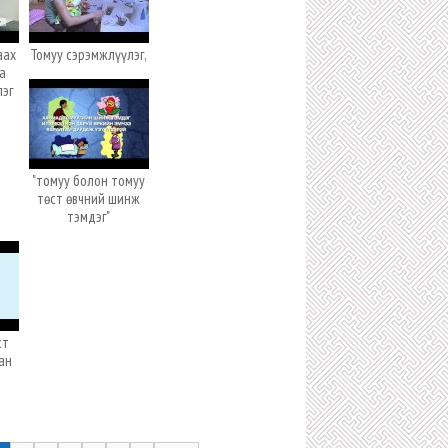
аах
Томуу сэрэмжлүүлэг,
а
лэг
"томуу болон томуу
төст өвчний шинж
тэмдэг"
ст
ан