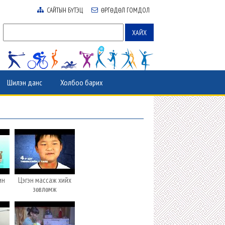
САЙТЫН БҮТЭЦ
ӨРГӨДӨЛ ГОМДОЛ
Шилэн данс
Холбоо барих
ин
Цэгэн массаж хийх
зөвлөмж