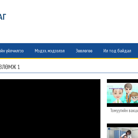
АГ
йн үйлчилгээ
Мэдээ, мэдээлэл
Зөвлөгөө
Ил тод байдал
ӨВЛӨМЖ 1
Томуугийн вакц