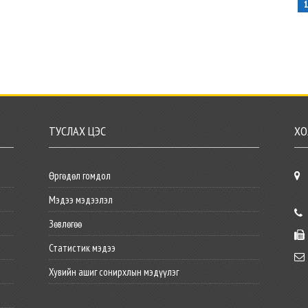
ТУСЛАХ ЦЭС
ХО
Өргөдөл гомдол
Мэдээ мэдээлэл
Зөвлөгөө
Статистик мэдээ
Хувийн ашиг сонирхлын мэдүүлэг