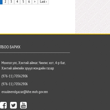
1
2
3
4
5
6
>
Last ›
ЛБОО БАРИХ
Монгол улс, Хэнтий аймаг, Чингис хот, 4-р баг,
Хэнтий аймгийн эрүүл мэндийн газар
(976-11) 70562906
(976-11) 70562906
eruulmendgazar@khe.moh.gov.mn