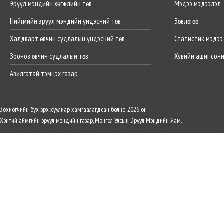
Эрүүл мэндийн хөгжлийн төв
Мэдээ мэдээлэл
Нийгмийн эрүүл мэндийн үндэсний төв
Зөвлөгөө
Халдварт өвчин судлалын үндэсний төв
Статистик мэдээ
Зооноз өвчин судлалын төв
Хувийн ашиг сон
Авилгатай тэмцэх газар
Зохиогчийн бүх эрх хуулиар хамгаалагдсан болно. 2026 он
Хэнтий аймгийн эрүүл мэндийн газар, Монгол Улсын Эрүүл Мэндийн Яам.