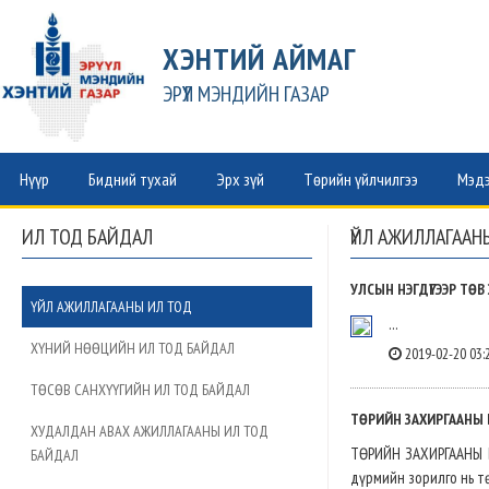
ХЭНТИЙ АЙМАГ
ЭРҮҮЛ МЭНДИЙН ГАЗАР
Нүүр
Бидний тухай
Эрх зүй
Төрийн үйлчилгээ
Мэдэ
ИЛ ТОД БАЙДАЛ
ҮЙЛ АЖИЛЛАГААН
УЛСЫН НЭГДҮГЭЭР ТӨВ
ҮЙЛ АЖИЛЛАГААНЫ ИЛ ТОД
...
ХҮНИЙ НӨӨЦИЙН ИЛ ТОД БАЙДАЛ
2019-02-20 03:
ТӨСӨВ САНХҮҮГИЙН ИЛ ТОД БАЙДАЛ
ТӨРИЙН ЗАХИРГААНЫ Б
ХУДАЛДАН АВАХ АЖИЛЛАГААНЫ ИЛ ТОД
ТӨРИЙН ЗАХИРГААНЫ Б
БАЙДАЛ
дүрмийн зорилго нь т