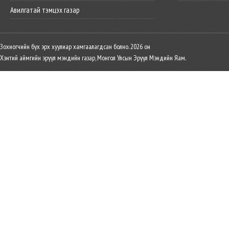
Авилгатай тэмцэх газар
Зохиогчийн бүх эрх хуулиар хамгаалагдсан болно. 2026 он
Хэнтий аймгийн эрүүл мэндийн газар, Монгол Улсын Эрүүл Мэндийн Яам.