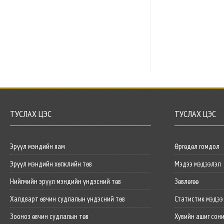
ТУСЛАХ ЦЭС
ТУСЛАХ ЦЭС
Эрүүл мэндийн яам
Өргөдөл гомдол
Эрүүл мэндийн хөгжлийн төв
Мэдээ мэдээлэл
Нийгмийн эрүүл мэндийн үндэсний төв
Зөвлөгөө
Халдварт өвчин судлалын үндэсний төв
Статистик мэдээ
Зооноз өвчин судлалын төв
Хувийн ашиг сон