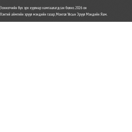
Зохиогчийн бүх эрх хуулиар хамгаалагдсан болно. 2026 он
Хэнтий аймгийн эрүүл мэндийн газар, Монгол Улсын Эрүүл Мэндийн Яам.