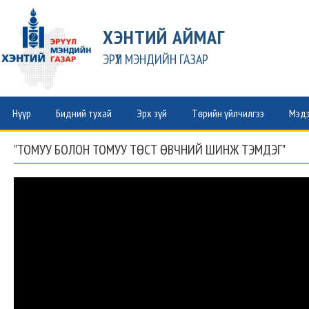
ХЭНТИЙ АЙМАГ
ЭРҮҮЛ МЭНДИЙН ГАЗАР
Нүүр
Бидний тухай
Эрх зүй
Төрийн үйлчилгээ
Мэдэ
"ТОМУУ БОЛОН ТОМУУ ТӨСТ ӨВЧНИЙ ШИНЖ ТЭМДЭГ"