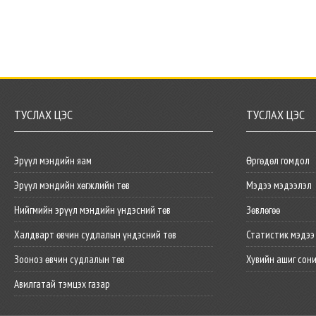
ТУСЛАХ ЦЭС
ТУСЛАХ ЦЭС
Эрүүл мэндийн яам
Өргөдөл гомдол
Эрүүл мэндийн хөгжлийн төв
Мэдээ мэдээлэл
Нийгмийн эрүүл мэндийн үндэсний төв
Зөвлөгөө
Халдварт өвчин судлалын үндэсний төв
Статистик мэдээ
Зооноз өвчин судлалын төв
Хувийн ашиг сон
Авилгатай тэмцэх газар