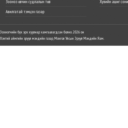
Зооноз өвчин судлалын төв
Хувийн ашиг сон
Авилгатай тэмцэх газар
Зохиогчийн бүх эрх хуулиар хамгаалагдсан болно. 2026 он
Хэнтий аймгийн эрүүл мэндийн газар, Монгол Улсын Эрүүл Мэндийн Яам.