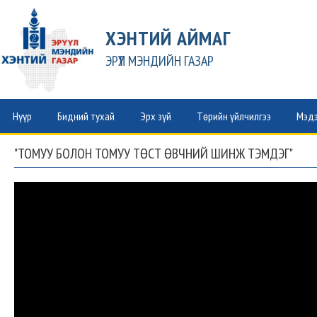
ХЭНТИЙ АЙМАГ
ЭРҮҮЛ МЭНДИЙН ГАЗАР
Нүүр
Бидний тухай
Эрх зүй
Төрийн үйлчилгээ
Мэдэ
"ТОМУУ БОЛОН ТОМУУ ТӨСТ ӨВЧНИЙ ШИНЖ ТЭМДЭГ"