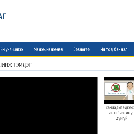
АГ
йн үйлчилгээ
Мэдээ, мэдээлэл
Зөвлөгөө
Ил тод байдал
ШИНЖ ТЭМДЭГ"
ханиадыг эдгээ
антибиотик ү
дүнгүй