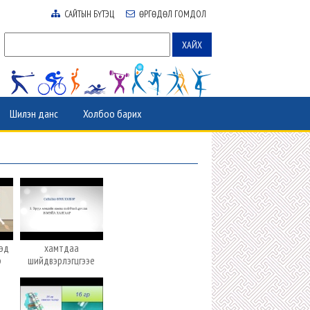
САЙТЫН БҮТЭЦ
ӨРГӨДӨЛ ГОМДОЛ
Шилэн данс
Холбоо барих
хэд
хамтдаа
р
шийдвэрлэгцгээе