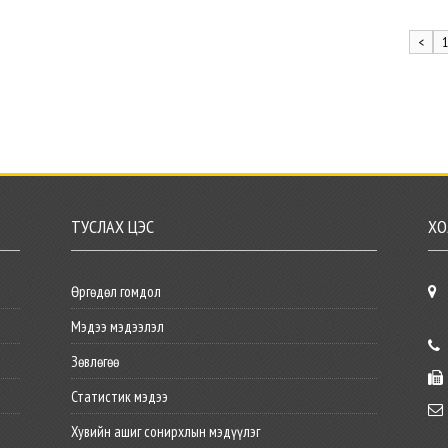
<
ТУСЛАХ ЦЭС
ХО
Өргөдөл гомдол
Мэдээ мэдээлэл
Зөвлөгөө
Статистик мэдээ
Хувийн ашиг сонирхлын мэдүүлэг