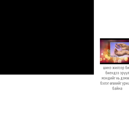
шинэ жилээр б
биендээ эрүү
мэндийг нь дэм
бэлэг өгөхийг ур
байна