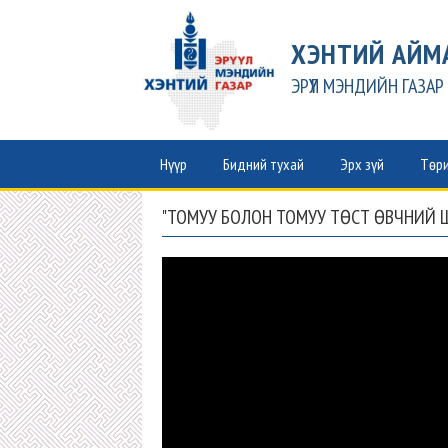
ХЭНТИЙ АЙМ
ЭРҮҮЛ МЭНДИЙН ГАЗАР
Нүүр
Бидний тухай
Эрх зүй
Төри
"ТОМУУ БОЛОН ТОМУУ ТӨСТ ӨВЧНИЙ 