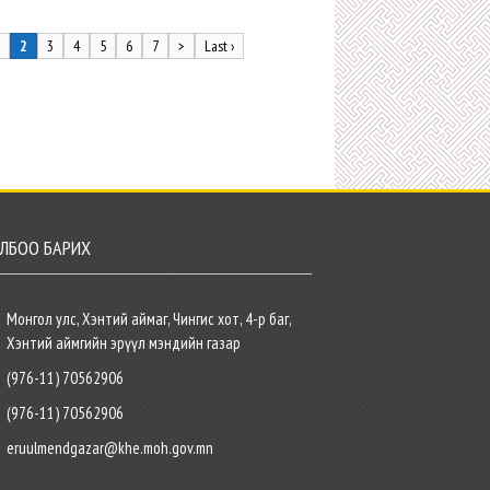
1
2
3
4
5
6
7
>
Last ›
ЛБОО БАРИХ
Монгол улс, Хэнтий аймаг, Чингис хот, 4-р баг,
Хэнтий аймгийн эрүүл мэндийн газар
(976-11) 70562906
(976-11) 70562906
eruulmendgazar@khe.moh.gov.mn