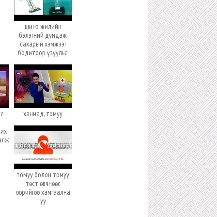
шинэ жилийн
бэлэгний дундаж
сахарын хэмжээг
бодитоор үзүүлье
ие
ханиад, томуу
л
жих
иалж
томуу болон томуу
төст өвчнөөс
өөрийгөө хамгаална
уу