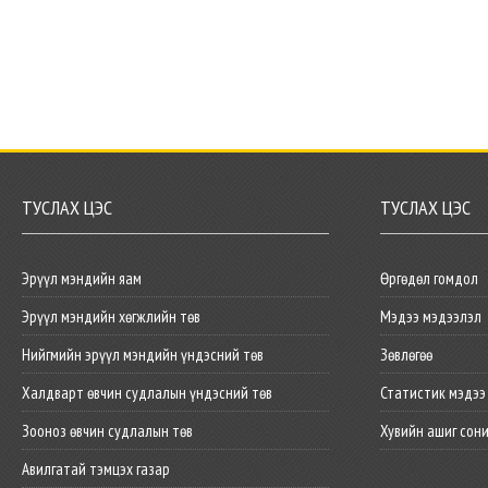
ТУСЛАХ ЦЭС
ТУСЛАХ ЦЭС
Эрүүл мэндийн яам
Өргөдөл гомдол
Эрүүл мэндийн хөгжлийн төв
Мэдээ мэдээлэл
Нийгмийн эрүүл мэндийн үндэсний төв
Зөвлөгөө
Халдварт өвчин судлалын үндэсний төв
Статистик мэдээ
Зооноз өвчин судлалын төв
Хувийн ашиг сон
Авилгатай тэмцэх газар