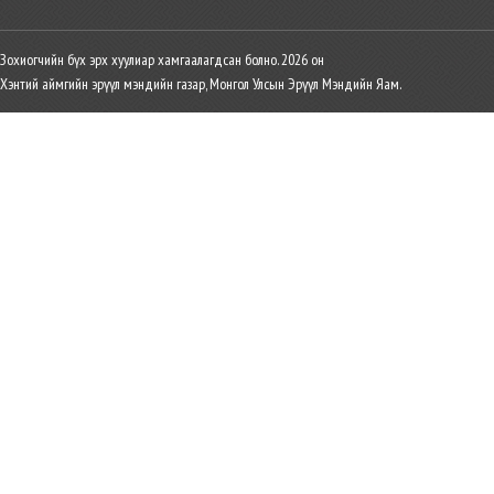
Зохиогчийн бүх эрх хуулиар хамгаалагдсан болно. 2026 он
Хэнтий аймгийн эрүүл мэндийн газар, Монгол Улсын Эрүүл Мэндийн Яам.