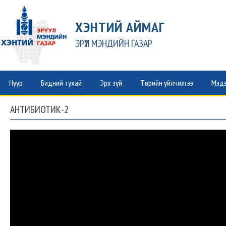
ХЭНТИЙ АЙМАГ
ЭРҮҮЛ МЭНДИЙН ГАЗАР
Нүүр
Бидний тухай
Эрх зүй
Төрийн үйлчилгээ
Мэдэ
АНТИБИОТИК-2