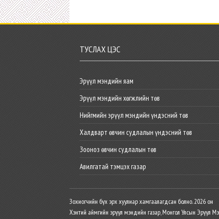
ТУСЛАХ ЦЭС
Эрүүл мэндийн яам
Эрүүл мэндийн хөгжлийн төв
Нийгмийн эрүүл мэндийн үндэсний төв
Халдварт өвчин судлалын үндэсний төв
Зооноз өвчин судлалын төв
Авилгатай тэмцэх газар
Зохиогчийн бүх эрх хуулиар хамгаалагдсан болно. 2026 он
Хэнтий аймгийн эрүүл мэндийн газар, Монгол Улсын Эрүүл М