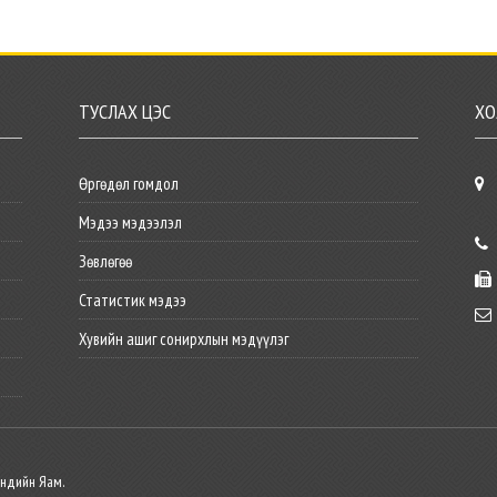
ТУСЛАХ ЦЭС
ХО
Өргөдөл гомдол
Мэдээ мэдээлэл
Зөвлөгөө
Статистик мэдээ
Хувийн ашиг сонирхлын мэдүүлэг
эндийн Яам.