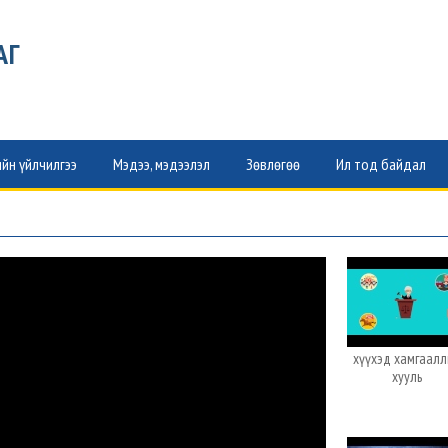
АГ
йн үйлчилгээ
Мэдээ, мэдээлэл
Зөвлөгөө
Ил тод байдал
хүүхэд хамгаал
хууль