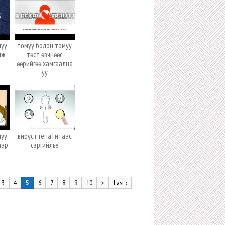
муу
томуу болон томуу
нж
төст өвчнөөс
өөрийгөө хамгаална
уу
муу
вирүст гепатитаас
аар
сэргийлье
3
4
5
6
7
8
9
10
>
Last ›