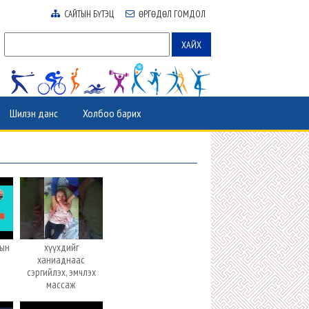
САЙТЫН БҮТЭЦ
ӨРГӨДӨЛ ГОМДОЛ
Шилэн данс
Холбоо барих
лын
хүүхдийг
ханиаднаас
сэргийлэх, эмчлэх
массаж