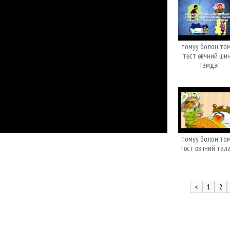
томуу болон то
төст өвчний ши
тэмдэг
томуу болон то
төст өвчний тал
<
1
2