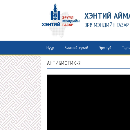
ХЭНТИЙ АЙМ
ЭРҮҮЛ МЭНДИЙН ГАЗАР
Нүүр
Бидний тухай
Эрх зүй
Төри
АНТИБИОТИК-2