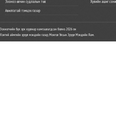
Зооноз өвчин судлалын төв
Хувийн ашиг сон
Авилгатай тэмцэх газар
Зохиогчийн бүх эрх хуулиар хамгаалагдсан болно. 2026 он
Хэнтий аймгийн эрүүл мэндийн газар, Монгол Улсын Эрүүл Мэндийн Яам.