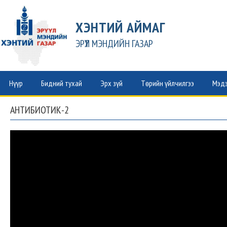
ХЭНТИЙ АЙМАГ
ЭРҮҮЛ МЭНДИЙН ГАЗАР
Нүүр
Бидний тухай
Эрх зүй
Төрийн үйлчилгээ
Мэдэ
АНТИБИОТИК-2