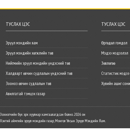
ТУСЛАХ ЦЭС
ТУСЛАХ ЦЭС
Эрүүл мэндийн яам
Өргөдөл гомдол
Эрүүл мэндийн хөгжлийн төв
Мэдээ мэдээлэл
Нийгмийн эрүүл мэндийн үндэсний төв
Зөвлөгөө
Халдварт өвчин судлалын үндэсний төв
Статистик мэдээ
Зооноз өвчин судлалын төв
Хувийн ашиг сон
Авилгатай тэмцэх газар
Зохиогчийн бүх эрх хуулиар хамгаалагдсан болно. 2026 он
Хэнтий аймгийн эрүүл мэндийн газар, Монгол Улсын Эрүүл Мэндийн Яам.