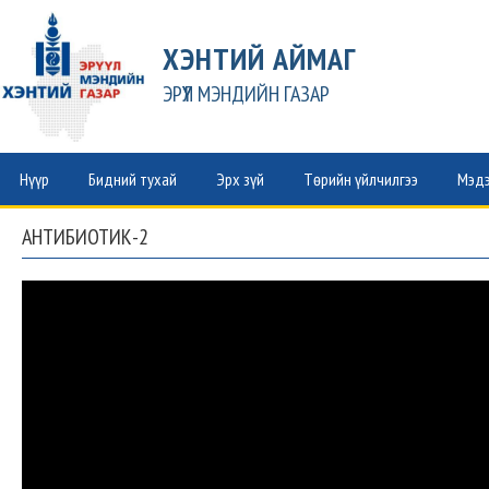
ХЭНТИЙ АЙМАГ
ЭРҮҮЛ МЭНДИЙН ГАЗАР
Нүүр
Бидний тухай
Эрх зүй
Төрийн үйлчилгээ
Мэдэ
АНТИБИОТИК-2